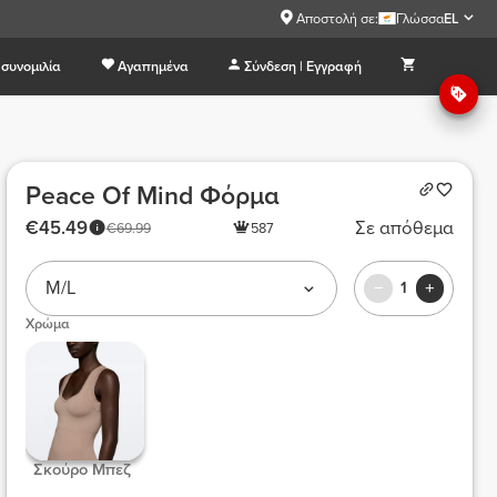
Αποστολή σε:
Γλώσσα
EL
συνομιλία
Αγαπημένα
Σύνδεση | Εγγραφή
Peace Of Mind Φόρμα
€45.49
Σε απόθεμα
€69.99
587
M/L
1
Χρώμα
 Σκούρο Μπεζ  