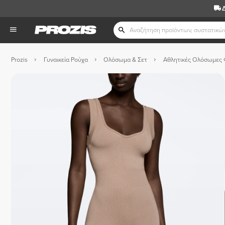
Prozis
Γυναικεία Ρούχα
Ολόσωμα & Σετ
Αθλητικές Ολόσωμες 