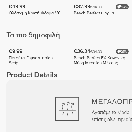
€49.99
€32.99
€54.99
40%
Ολόσωμη Κοντή Φόρμα V6
Peach Perfect Φόρμα
Τα πιο δημοφιλή
€9.99
€26.24
€34.99
25%
Πετσέτα Γυμναστηρίου
Peach Perfect FX Κανονική
Script
Μέση Μεσαίου Μήκους
Σορτς
Product Details
ΜΕΓΑΛΟΠ
Αγαπάμε το Modal γ
επίσης δίνει την αί