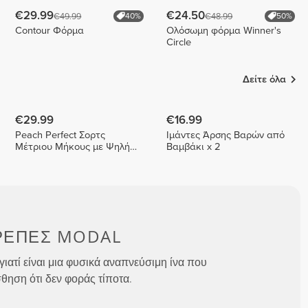
€29.99
€24.50
€49.99
€48.99
40%
50%
Contour Φόρμα
Ολόσωμη φόρμα Winner's
Circle
Δείτε όλα
€29.99
€16.99
Peach Perfect Σορτς
Ιμάντες Άρσης Βαρών από
Μέτριου Μήκους με Ψηλή
Βαμβάκι x 2
Μέση
ΡΕΠΕΣ MODAL
ιατί είναι μια φυσικά αναπνεύσιμη ίνα που
σθηση ότι δεν φοράς τίποτα.