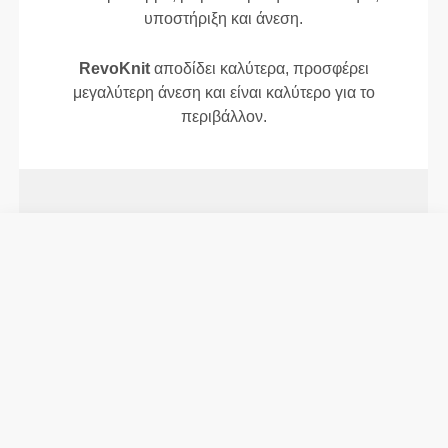
υποστήριξη και άνεση.
RevoKnit
αποδίδει καλύτερα, προσφέρει
μεγαλύτερη άνεση και είναι καλύτερο για το
περιβάλλον.
ΤΕΧΝΟΛΟΓΊΑ ΙΝΏΝ
75% Πολυεστέρας / 21% Πολυαμίδιο / 4%
Ελαστάνη
PoliStretch© είναι η δική μας, πολύ ευέλικτη,
τεχνολογία ινών που αναπτύχθηκε στο εργαστήριο
και παρέχει το σωστό επίπεδο συμπίεσης με
άφθονη δύναμη ελαστικότητας για καλύτερη