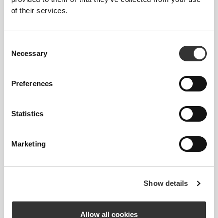
of their services.
PoliStretch© είναι η δική μας, πολύ ευέλικτη,
τεχνολογία ινών που αναπτύχθηκε στο εργαστήριο
και παρέχει το σωστό επίπεδο συμπίεσης με
Consent
άφθονη δύναμη ελαστικότητας για καλύτερη
Necessary
Selection
απόδοση, υποστήριξη και άνεση. Το PoliStretch© σε
κρατά στεγνό και δροσερό και είναι πολύ φιλικό
στην κίνηση.
Preferences
Statistics
Η ΕΤΙΚΈΤΑ ΜΑΣ ΕΊΝΑΙ Η
Marketing
ΆΝΕΣΉ ΣΑΣ.
Show details
Allow all cookies