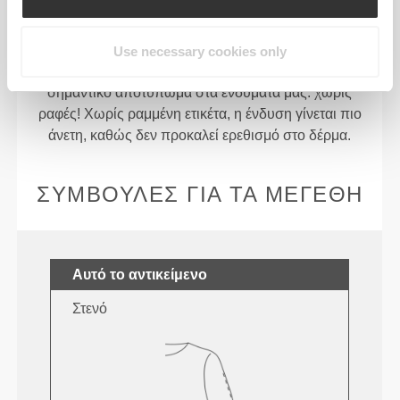
Χωρίς ραμμένη ετικέτα
Τα ρούχα μας είναι συνώνυμο της άνεσης. Έχουμε
Use necessary cookies only
υιοθετήσει μια προσέγγιση που αφήνει ένα
σημαντικό αποτύπωμα στα ενδύματά μας: χωρίς
ραφές! Χωρίς ραμμένη ετικέτα, η ένδυση γίνεται πιο
άνετη, καθώς δεν προκαλεί ερεθισμό στο δέρμα.
ΣΥΜΒΟΥΛΈΣ ΓΙΑ ΤΑ ΜΕΓΈΘΗ
Αυτό το αντικείμενο
Στενό