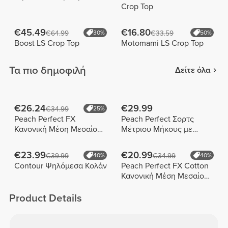
Crop Top
€45.49
€16.80
€64.99
30%
€33.59
50%
Boost LS Crop Top
Motomami LS Crop Top
Τα πιο δημοφιλή
Δείτε όλα
€26.24
€29.99
€34.99
25%
Peach Perfect FX
Peach Perfect Σορτς
Κανονική Μέση Μεσαίου
Μέτριου Μήκους με
Μήκους Σορτς
Ψηλή Μέση
€23.99
€20.99
€39.99
40%
€34.99
40%
Contour Ψηλόμεσα Κολάν
Peach Perfect FX Cotton
Κανονική Μέση Μεσαίου
Μήκους Σορτς
Product Details