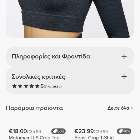
Πληροφορίες και Φροντίδα
Συνολικές κριτικές
5
(7 κριτικές)
Παρόμοια προϊόντα
Δείτε όλα
€18.00
€23.99
€35.99
50%
€39.99
40%
Motomami LS Crop Top
Boost Crop T-Shirt