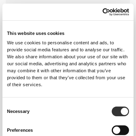
Τα ρούχα μας παράγονται με ένα ύφασμα που
στεγνώνει γρήγορα, για να σας κρατάει πιο
ελαφριούς, φρέσκους και άνετους κατά τη διάρκεια
της προπόνησής σας ή του τρεξίματός σας.
This website uses cookies
We use cookies to personalise content and ads, to
provide social media features and to analyse our traffic.
We also share information about your use of our site with
ΣΧΕΔΙΑΣΜΈΝΟ ΜΕ ΤΗΝ
our social media, advertising and analytics partners who
ΤΕΧΝΟΛΟΓΊΑ
REVOKNIT
may combine it with other information that you’ve
provided to them or that they’ve collected from your use
of their services.
Consent
Necessary
Selection
RevoKnit
είναι μια προηγμένη τεχνολογία
πλεξίματος που αναπτύχθηκε από την Prozis και
Preferences
δημιουργεί ενδύματα υψηλής απόδοσης, σαν