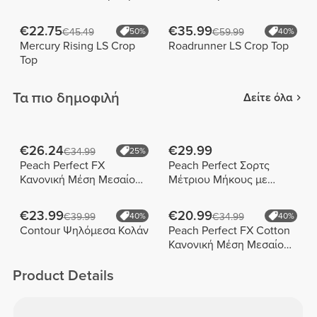
€22.75
€35.99
€45.49
50%
€59.99
40%
Mercury Rising LS Crop
Roadrunner LS Crop Top
Top
Τα πιο δημοφιλή
Δείτε όλα
€26.24
€29.99
€34.99
25%
Peach Perfect FX
Peach Perfect Σορτς
Κανονική Μέση Μεσαίου
Μέτριου Μήκους με
Μήκους Σορτς
Ψηλή Μέση
€23.99
€20.99
€39.99
40%
€34.99
40%
Contour Ψηλόμεσα Κολάν
Peach Perfect FX Cotton
Κανονική Μέση Μεσαίου
Μήκους Σορτς
Product Details