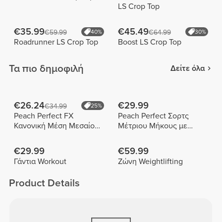
LS Crop Top
€35.99
€45.49
€59.99
40%
€64.99
30%
Roadrunner LS Crop Top
Boost LS Crop Top
Τα πιο δημοφιλή
Δείτε όλα
€26.24
€29.99
€34.99
25%
Peach Perfect FX
Peach Perfect Σορτς
Κανονική Μέση Μεσαίου
Μέτριου Μήκους με
Μήκους Σορτς
Ψηλή Μέση
€29.99
€59.99
Γάντια Workout
Ζώνη Weightlifting
Product Details