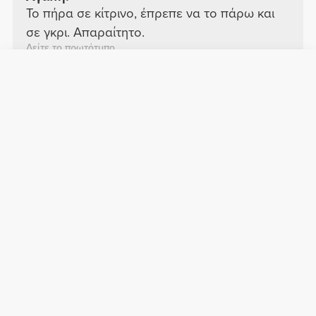
Το πήρα σε κίτρινο, έπρεπε να το πάρω και
σε γκρι. Απαραίτητο.
Δείτε το πρωτότυπο
Ana M.
2026-03-18
Άνεση
Ποιότητα
Καλός
Καλός
Δείτε το πρωτότυπο
Alberto M.
2025-05-07
Άνεση
Ποιότητα