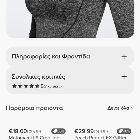
Πληροφορίες και Φροντίδα
Συνολικές κριτικές
5
(7 κριτικές)
Παρόμοια προϊόντα
Δείτε όλα
€18.00
€29.99
€35.99
50%
€49.99
40%
Motomami LS Crop Top
Peach Perfect FX Glitter