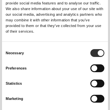
provide social media features and to analyse our traffic.
Η ΕΤΙΚΈΤΑ ΜΑΣ ΕΊΝΑΙ Η
We also share information about your use of our site with
ΆΝΕΣΉ ΣΑΣ.
our social media, advertising and analytics partners who
may combine it with other information that you’ve
provided to them or that they’ve collected from your use
of their services.
Consent
Χωρίς ραμμένη ετικέτα
Necessary
Selection
Τα ρούχα μας είναι συνώνυμο της άνεσης. Έχουμε
υιοθετήσει μια προσέγγιση που αφήνει ένα
Preferences
σημαντικό αποτύπωμα στα ενδύματά μας: χωρίς
ραφές! Χωρίς ραμμένη ετικέτα, η ένδυση γίνεται πιο
Statistics
άνετη, καθώς δεν προκαλεί ερεθισμό στο δέρμα.
Marketing
ΣΥΜΒΟΥΛΈΣ ΓΙΑ ΤΑ ΜΕΓΈΘΗ