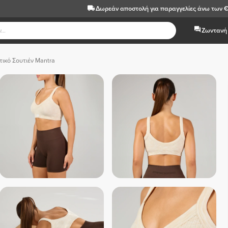
Δωρεάν αποστολή
για παραγγελίες άνω των 
Ζωντανή 
τικό Σουτιέν Mantra