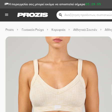
Η παραγγελία σας μπορεί ακόμα να αποσταλεί σήμερα
05
:
29
:
04
Prozis
Γυναικεία Ρούχα
Κορυφαία
Αθλητικά Σουτιέν
Αθλη