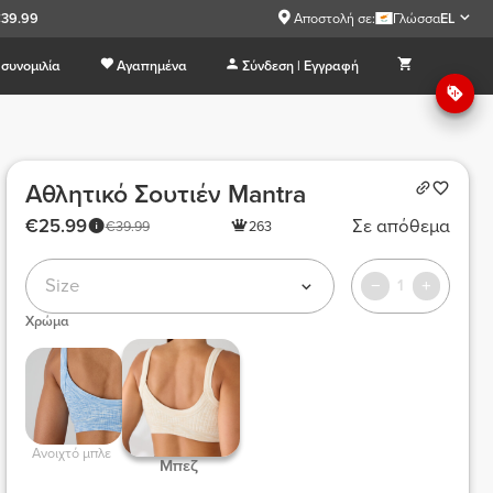
€39.99
Αποστολή σε:
Γλώσσα
EL
συνομιλία
Αγαπημένα
Σύνδεση | Εγγραφή
Αθλητικό Σουτιέν Mantra
€25.99
Σε απόθεμα
€39.99
263
Size
1
Χρώμα
 Ανοιχτό μπλε  
 Μπεζ  