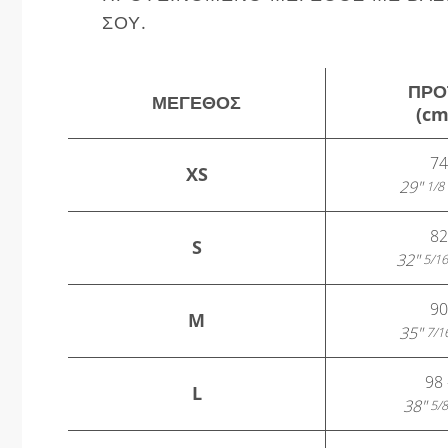
ΣΟΥ.
ΠΡΟ
ΜΈΓΕΘΟΣ
(cm
74
XS
29"
1/8
82
S
32"
5/16
90
M
35"
7/1
98 
L
38"
5/8