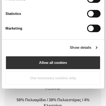
δεύτερο δέρμα, με βελτιωμένη ελαστικότητα,
υποστήριξη και άνεση.
Statistics
RevoKnit
αποδίδει καλύτερα, προσφέρει
μεγαλύτερη άνεση και είναι καλύτερο για το
Marketing
περιβάλλον.
Show details
ΤΕΧΝΟΛΟΓΊΑ ΙΝΏΝ
Allow all cookies
Use necessary cookies only
58% Πολυαμίδιο / 38% Πολυεστέρας / 4%
Ελαστάνη