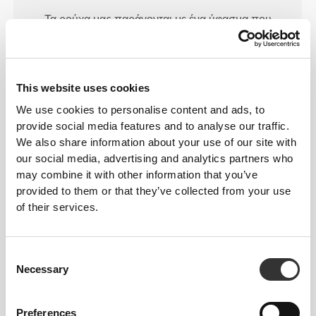
Τα ρούχα μας παράγονται με ένα ύφασμα που
στεγνώνει γρήγορα, για να σας κρατάει πιο
ελαφριούς, φρέσκους και άνετους κατά τη διάρκεια
της προπόνησής σας ή του τρεξίματός σας.
This website uses cookies
We use cookies to personalise content and ads, to
provide social media features and to analyse our traffic.
We also share information about your use of our site with
ΣΧΕΔΙΑΣΜΈΝΟ ΜΕ ΤΗΝ
our social media, advertising and analytics partners who
ΤΕΧΝΟΛΟΓΊΑ
REVOKNIT
may combine it with other information that you’ve
provided to them or that they’ve collected from your use
of their services.
Consent
Necessary
Selection
RevoKnit
είναι μια προηγμένη τεχνολογία
πλεξίματος που αναπτύχθηκε από την Prozis και
δημιουργεί ενδύματα υψηλής απόδοσης, σαν
Preferences