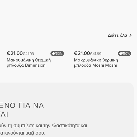
Δείτε όλα
€21.00
€21.00
€41.99
€41.99
50%
50%
Μακρυμάνικη θερμική
Μακρυμάνικη θερμική
μπλούζα Dimension
μπλούζα Moshi Moshi
ΈΝΟ ΓΙΑ
ΝΑ
ΑΙ
ύν τη συμπίεση και την ελαστικότητα και
α κινούνται μαζί σου.