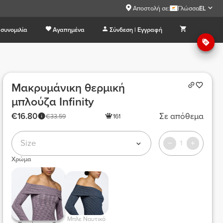
Αποστολή σε:
Γλώσσα
EL
συνομιλία
Αγαπημένα
Σύνδεση | Εγγραφή
Μακρυμάνικη θερμική
μπλούζα Infinity
€16.80
Σε απόθεμα
€33.59
161
Size
1
Χρώμα
 Μπλε Ναυτικό 