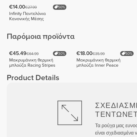
€14.00
€27.99
50%
Infinity Παντελόνια
Κανονικής Μέσης
Παρόμοια προϊόντα
€45.49
€18.00
€64.99
€35.99
30%
50%
Μακρυμάνικη θερμική
Μακρυμάνικη θερμική
μπλούζα Racing Stripes
μπλούζα Inner Peace
Product Details
ΣΧΕΔΙΑΣΜ
ΤΕΝΤΏΝΕΤ
Τα ρούχα μας ευνοο
είναι σχεδιασμένα ν