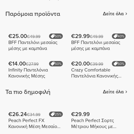
Παρόμοια προϊόντα
Δείτε όλα
€25.00
€29.99
€49.99
50%
€49.99
40%
BFF Παντελόνι μεσαίας
BFF Παντελόνι μεσαίας
μέσης με καμπάνα
μέσης με καμπάνα
€14.00
€20.00
€27.99
50%
€39.99
50%
Infinity Παντελόνια
Crazy Comfortable
Κανονικής Μέσης
Παντελόνια Κανονικής
Μέσης
Τα πιο δημοφιλή
Δείτε όλα
€26.24
€29.99
€34.99
25%
Peach Perfect FX
Peach Perfect Σορτς
Κανονική Μέση Μεσαίου
Μέτριου Μήκους με
Μήκους Σορτς
Ψηλή Μέση