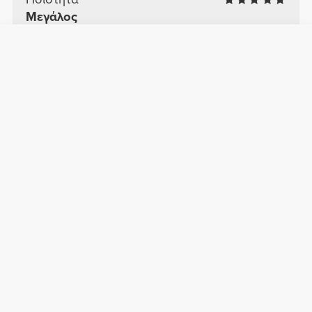
Μεγάλος
Πολύ ευχάριστο, ρευστό υλικό
Δείτε το πρωτότυπο
Lima A.
2026-04-27
Άνεση
Ποιότητα
Ομορφος!
Απλώς λάτρεψα αυτά τα παντελόνια.
Δείτε το πρωτότυπο
Teresa A.
2025-07-16
Άνεση
Ποιότητα