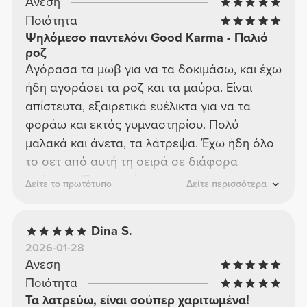
Άνεση
Ποιότητα
Ψηλόμεσο παντελόνι Good Karma - Παλιό
ροζ
Αγόρασα τα μωβ για να τα δοκιμάσω, και έχω
ήδη αγοράσει τα ροζ και τα μαύρα. Είναι
απίστευτα, εξαιρετικά ευέλικτα για να τα
φοράω και εκτός γυμναστηρίου. Πολύ
μαλακά και άνετα, τα λάτρεψα. Έχω ήδη όλο
το σετ από αυτή τη σειρά σε διάφορα
χρώματα. Έχουν επίσης το crop top και το
Δείτε το πρωτότυπο
Δείτε περισσότερα
σουτιέν. Μία από τις καλύτερες σειρές, χωρίς
αμφιβολία.
Dina S.
2026-01-28
Άνεση
Ποιότητα
Τα λατρεύω, είναι σούπερ χαριτωμένα!