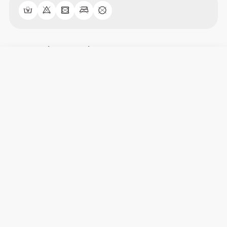
Συνολικές κριτικές
4.82/5
38 κριτικές
5
32
4
5
3
1
2
0
1
0
Άνεση
4.9
Ποιότητα
4.9