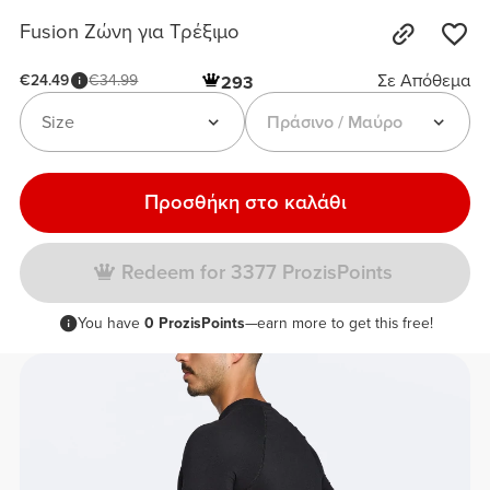
Fusion Ζώνη για Τρέξιμο
Σε Απόθεμα
€24.49
€34.99
293
Size
Πράσινο / Μαύρο
Προσθήκη στο καλάθι
Redeem for 3377 ProzisPoints
You have
0 ProzisPoints
—earn more to get this free!