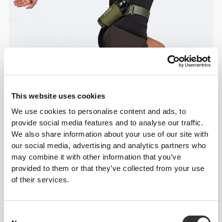
This website uses cookies
We use cookies to personalise content and ads, to
provide social media features and to analyse our traffic.
Πληροφορίες και Φροντίδα
We also share information about your use of our site with
our social media, advertising and analytics partners who
may combine it with other information that you’ve
Συνολικές κριτικές
provided to them or that they’ve collected from your use
of their services.
4.8
(38 κριτικές)
Consent
Τα πιο δημοφιλή
Δείτε όλα