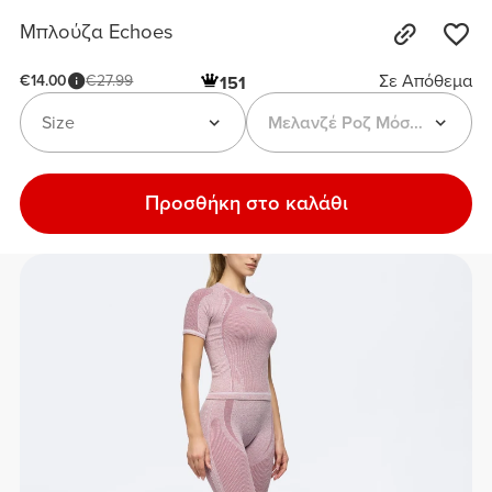
Μπλούζα Echoes
Σε Απόθεμα
€14.00
€27.99
151
Size
Μελανζέ Ροζ Μόσχου
Προσθήκη στο καλάθι