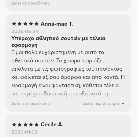
Δείτε το πρωτότυπο
Anna-mae T.
2026-05-24
Υπέροχο αθλητικό σουτιέν με τέλεια
εφαρμογή
Είμαι πολύ ευχαριστημένη με αυτό το
αθλητικό σουτιέν. Το χρώμα ταιριάζει
απόλυτα με τις φωτογραφίες του προϊόντος
και φαίνεται εξίσου όμορφο και από κοντά. Η
εφαρμογή είναι φανταστική, κάθεται τέλεια
και παρέχει εξαιρετική στήριξη κατά τη
διάρκεια των προπονήσεων χωρίς να είναι
Δείτε το πρωτότυπο
Δείτε περισσότερα
περιοριστικό. Το ύφασμα είναι ευχάριστα
απαλό στο δέρμα και είναι πολύ άνετο ακόμα
Cécile A.
και κατά τη διάρκεια μεγαλύτερης διάρκειας
2026-01-03
προπονήσεων. Συνολικά, ένα υψηλής