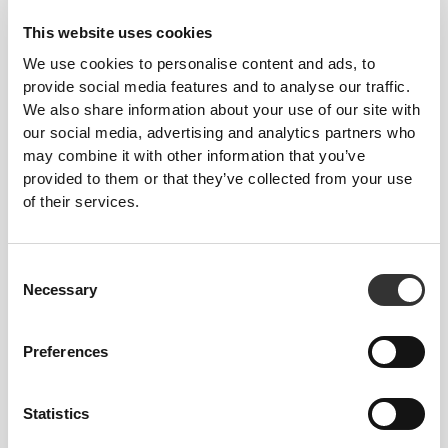
ΜΕΤΡΉΣΕΙΣ ΤΟΥ ΣΏΜΑΤΌΣ ΣΟΥ.
This website uses cookies
We use cookies to personalise content and ads, to
ΠΡΟΤΟΜΉ
ΜΈΣΗ
ΜΈΓΕΘΟΣ
(cm)/(in)
(cm)/(in)
provide social media features and to analyse our traffic.
We also share information about your use of our site with
74 - 82
56 - 64
our social media, advertising and analytics partners who
XS
29"
- 32"
22"
- 25"
1/8
5/16
1/8
1/4
may combine it with other information that you’ve
provided to them or that they’ve collected from your use
82 - 90
64 - 72
S
of their services.
32"
- 35"
25"
- 28"
5/16
7/16
1/4
3/8
90 - 98
72 - 80
M
35"
- 38"
28"
- 31"
7/16
5/8
3/8
1/2
Consent
Necessary
Selection
98 - 108
80 - 88
L
38"
- 41"
31"
- 34"
5/8
3/4
1/2
5/8
Preferences
108 - 118
88 - 96
XL
41"
- 45"
34"
- 37"
3/4
3/4
5/8
3/4
Statistics