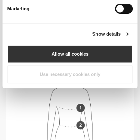
Ανάμεσα σε μεγέθη; Δεν είσαι σίγουρος για
Marketing
το μέγεθός σου;
Αν είσαι αναποφάσιστος, διάλεξε ένα
μεγαλύτερο μέγεθος για πιο χαλαρή εφαρμογή ή
ένα μικρότερο για πιο στενή εφαρμογή. Τα
Show details
προϊόντα μας είναι σχεδιασμένα να ταιριάζουν
ακριβώς στο μέγεθος.
Allow all cookies
Use necessary cookies only