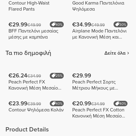
Contour High-Waist
Good Karma Παντελόνια
Flared Pants
Ψηλόμεσα
€29.99
€34.99
€49.99
40%
€49.99
30%
BFF Παντελόνι μεσαίας
Airplane Mode Παντελόνι
μέσης με καμπάνα
με Κανονική Μέση και
Καμπάνα
Τα πιο δημοφιλή
Δείτε όλα
€26.24
€29.99
€34.99
25%
Peach Perfect FX
Peach Perfect Σορτς
Κανονική Μέση Μεσαίου
Μέτριου Μήκους με
Μήκους Σορτς
Ψηλή Μέση
€23.99
€20.99
€39.99
40%
€34.99
40%
Contour Ψηλόμεσα Κολάν
Peach Perfect FX Cotton
Κανονική Μέση Μεσαίου
Μήκους Σορτς
Product Details