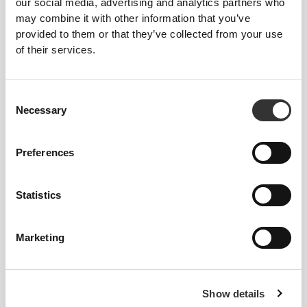
our social media, advertising and analytics partners who
may combine it with other information that you’ve
Χαλαρό
provided to them or that they’ve collected from your use
of their services.
Consent
Necessary
Selection
Preferences
Απόλυτη ελευθερία κινήσεων. Η
Statistics
άνετη και χαλαρή εφαρμογή σας για
μια casual εμφάνιση.
Marketing
ΣΥΝΙΣΤΏΜΕΝΟ ΜΈΓΕΘΟΣ ΒΆΣΕΙ
Show details
ΤΩΝ ΣΩΜΑΤΙΚΏΝ ΣΑΣ ΜΕΤΡΉΣΕΩΝ