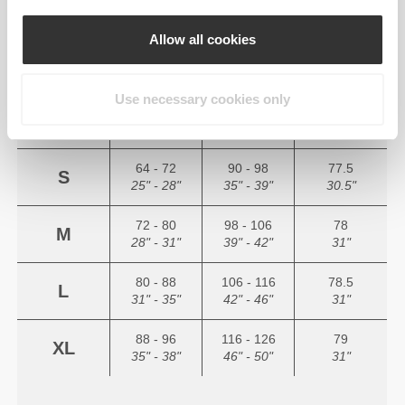
Allow all cookies
(cm)
(in)
Use necessary cookies only
56 - 64
82 - 90
77
XS
22" - 25"
32" - 35"
30"
64 - 72
90 - 98
77.5
S
25" - 28"
35" - 39"
30.5"
72 - 80
98 - 106
78
M
28" - 31"
39" - 42"
31"
80 - 88
106 - 116
78.5
L
31" - 35"
42" - 46"
31"
88 - 96
116 - 126
79
XL
35" - 38"
46" - 50"
31"