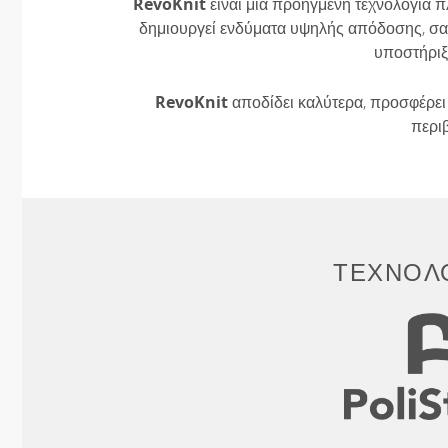
RevoKnit
είναι μια προηγμένη τεχνολογία π
δημιουργεί ενδύματα υψηλής απόδοσης, σαν
υποστήριξ
RevoKnit
αποδίδει καλύτερα, προσφέρει 
περι
ΤΕΧΝΟΛΟ