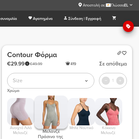
Αποστολή σε:
Γλώσσα
EL
συνομιλία
Αγαπημένα
Σύνδεση | Εγγραφή
Contour Φόρμα
€29.99
Σε απόθεμα
€49.99
419
Size
1
Χρώμα
 Ανοιχτό Λιλά 
 Μπλε Ναυτικό 
 Κόκκινο 
 Μελανζέ 
Μελανζέ 
Μελανζέ 
Πράσινο της 