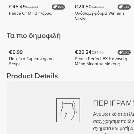
€45.49
€24.50
€69.99
€48.99
35%
50%
Peace Of Mind Φόρμα
Ολόσωμη φόρμα Winner's
Circle
Τα πιο δημοφιλή
€9.99
€26.24
€34.99
25%
Πετσέτα Γυμναστηρίου
Peach Perfect FX Κανονική
Script
Μέση Μεσαίου Μήκους
Σορτς
Product Details
ΠΕΡΊΓΡΑΜ
Ανυψωτικό αποτέλε
σας, χρησιμοποιών
σχήματα και μοτίβα