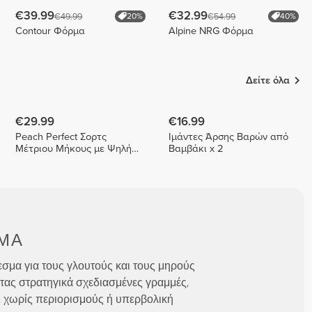
€39.99
€32.99
€49.99
€54.99
20%
40%
Contour Φόρμα
Alpine NRG Φόρμα
Δείτε όλα
€29.99
€16.99
Peach Perfect Σορτς
Ιμάντες Άρσης Βαρών από
Μέτριου Μήκους με Ψηλή
Βαμβάκι x 2
Μέση
ΜΑ
σμα για τους γλουτούς και τους μηρούς
τας στρατηγικά σχεδιασμένες γραμμές,
, χωρίς περιορισμούς ή υπερβολική