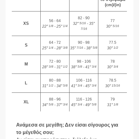
(cm)/(in)
82 - 90
56 - 64
77
XS
32"
- 35"
5/16
22"
- 25"
30"
1/8
1/4
5/16
7/16
64 - 72
90 - 98
77.5
S
25"
- 28"
35"
- 38"
30"
1/4
3/8
7/16
5/8
1/2
72 - 80
98 - 106
78
M
28"
- 31"
38"
- 41"
30"
3/8
1/2
5/8
3/4
3/4
80 - 88
106 - 116
78.5
L
31"
- 34"
41"
- 45"
30"
1/2
5/8
3/4
3/4
15/16
88 - 96
116 - 126
79
XL
34"
- 37"
45"
- 49"
31"
5/8
3/4
3/4
5/8
1/8
Ανάμεσα σε μεγέθη; Δεν είσαι σίγουρος για
το μέγεθός σου;