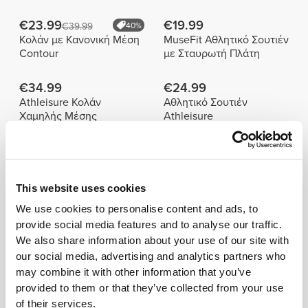
€23.99
€19.99
€39.99
40%
Κολάν με Κανονική Μέση
MuseFit Αθλητικό Σουτιέν
Contour
με Σταυρωτή Πλάτη
€34.99
€24.99
Athleisure Κολάν
Αθλητικό Σουτιέν
Χαμηλής Μέσης
Athleisure
Παρόμοια προϊόντα
Δείτε όλα
This website uses cookies
€23.99
€29.99
€39.99
40%
€49.99
40%
We use cookies to personalise content and ads, to
Κολάν με Ψηλή Μέση
Κολάν με Κανονική Μέση
provide social media features and to analyse our traffic.
Contour
BFF
We also share information about your use of our site with
our social media, advertising and analytics partners who
€23.99
€29.99
€39.99
40%
€49.99
40%
may combine it with other information that you’ve
Κολάν με Κανονική Μέση
Κολάν με Κανονική Μέση
provided to them or that they’ve collected from your use
Contour
BFF
of their services.