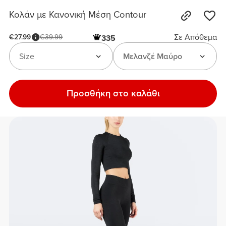
Κολάν με Κανονική Μέση Contour
Σε Απόθεμα
€27.99
€39.99
335
Size
Μελανζέ Μαύρο
Προσθήκη στο καλάθι