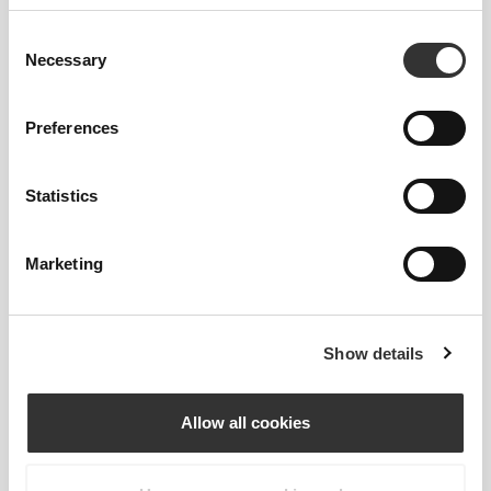
L
31"
- 34"
41"
- 45"
30"
1/2
5/8
3/4
3/4
15/16
Consent
Necessary
Selection
88 - 96
116 - 126
79
XL
34"
- 37"
45"
- 49"
31"
5/8
3/4
3/4
5/8
1/8
Preferences
Ανάμεσα σε μεγέθη; Δεν είσαι σίγουρος για
το μέγεθός σου;
Statistics
Αν είσαι αναποφάσιστος, διάλεξε ένα
μεγαλύτερο μέγεθος για πιο χαλαρή εφαρμογή ή
ένα μικρότερο για πιο στενή εφαρμογή. Τα
Marketing
προϊόντα μας είναι σχεδιασμένα να ταιριάζουν
ακριβώς στο μέγεθος.
Show details
Allow all cookies