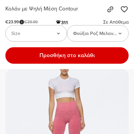
Κολάν με Ψηλή Μέση Contour
Σε Απόθεμα
€23.99
€39.99
311
Size
Φούξια Ροζ Μελανζέ
Προσθήκη στο καλάθι