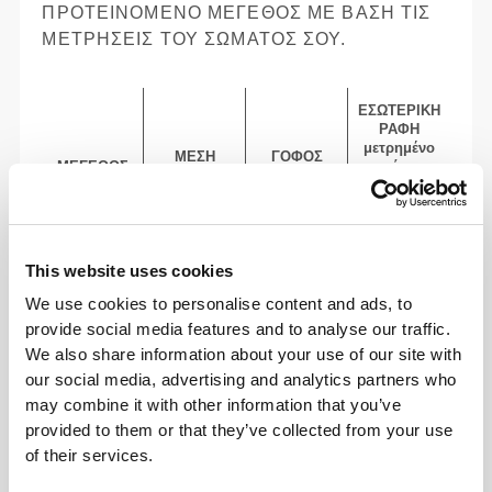
ΠΡΟΤΕΙΝΌΜΕΝΟ ΜΈΓΕΘΟΣ ΜΕ ΒΆΣΗ ΤΙΣ
ΜΕΤΡΉΣΕΙΣ ΤΟΥ ΣΏΜΑΤΌΣ ΣΟΥ.
ΕΣΩΤΕΡΙΚΉ
ΡΑΦΉ
μετρημένο
ΜΈΣΗ
ΓΟΦΌΣ
ΜΈΓΕΘΟΣ
από τον
(cm)/(in)
(cm)/(in)
καβάλο μέχρι
το στρίφωμα
(cm)/(in)
82 - 90
This website uses cookies
56 - 64
77
XS
32"
- 35"
5/16
22"
- 25"
30"
1/8
1/4
5/16
We use cookies to personalise content and ads, to
7/16
provide social media features and to analyse our traffic.
We also share information about your use of our site with
64 - 72
90 - 98
77.5
S
25"
- 28"
35"
- 38"
30"
1/4
3/8
7/16
5/8
1/2
our social media, advertising and analytics partners who
may combine it with other information that you’ve
72 - 80
98 - 106
78
provided to them or that they’ve collected from your use
M
28"
- 31"
38"
- 41"
30"
3/8
1/2
5/8
3/4
3/4
of their services.
80 - 88
106 - 116
78.5