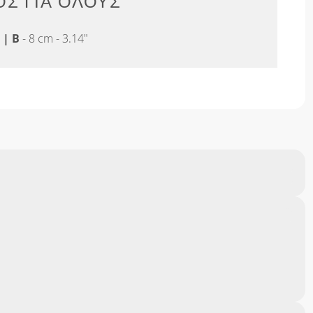
Σ ΓΙΑ ΌΛΟΥΣ
"
|
B
- 8 cm - 3.14"