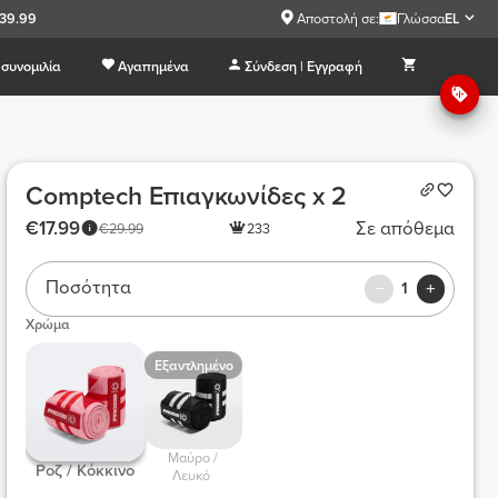
€39.99
Αποστολή σε:
Γλώσσα
EL
συνομιλία
Αγαπημένα
Σύνδεση | Εγγραφή
Comptech Επιαγκωνίδες x 2
€17.99
Σε απόθεμα
€29.99
233
Ποσότητα
1
Χρώμα
Εξαντλημένο
 Μαύρο / 
 Ροζ / Κόκκινο 
Λευκό 