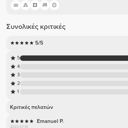
Συνολικές κριτικές
5/5
5
4
3
2
1
Κριτικές πελατών
Emanuel P.
2025-07-19