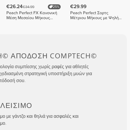
€26.24
€29.99
€34.99
25%
Peach Perfect FX Κανονική
Peach Perfect Σορτς
Μέση Μεσαίου Μήκους
Μέτριου Μήκους με Ψηλή
Σορτς
Μέση
H©
ΑΠΟΔΟΣΗ
COMPTECH©
ολογία συμπίεσης χωρίς ραφές για αθλητές
χεδιασμένη στρατηγική υποστήριξη μυών για
απόδοσή σου.
ΛΕΊΣΙΜΟ
ο με γάντζο και θηλιά για ασφαλές και
μο.