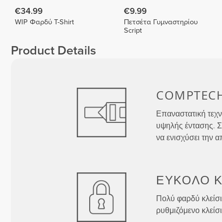
€34.99
€9.99
WIP Φαρδύ T-Shirt
Πετσέτα Γυμναστηρίου
Script
Product Details
COMPTEC
Επαναστατική τεχν
υψηλής έντασης. Σ
να ενισχύσει την 
ΕΎΚΟΛΟ Κ
Πολύ φαρδύ κλείσιμ
ρυθμιζόμενο κλείσι