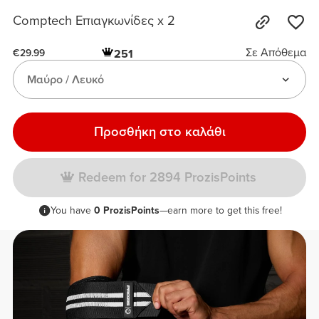
Comptech Επιαγκωνίδες x 2
Σε Απόθεμα
251
€29.99
Μαύρο / Λευκό
Προσθήκη στο καλάθι
Redeem for 2894 ProzisPoints
You have
0 ProzisPoints
—earn more to get this free!