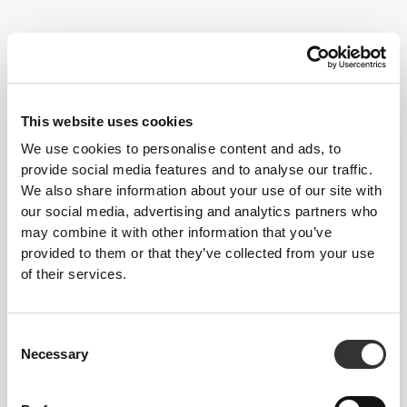
€29.99
€22.99
Comptech Επιγονατίδες x
KO Επιδέσμους
2
Πυγμαχίας 4,5 m x 2 -
Μαύρο
This website uses cookies
€21.99
€17.99
€29.99
40%
We use cookies to personalise content and ads, to
KO Επιδέσμους
Comptech Επιαγκωνίδες
provide social media features and to analyse our traffic.
Πυγμαχίας 3,5 m x 2 -
x 2
We also share information about your use of our site with
Μαύρο
our social media, advertising and analytics partners who
Τα πιο δημοφιλή
Δείτε όλα
may combine it with other information that you’ve
provided to them or that they’ve collected from your use
of their services.
€34.99
€9.99
WIP Φαρδύ T-Shirt
Πετσέτα Γυμναστηρίου
Script
Consent
Necessary
Selection
€26.24
€29.99
€34.99
25%
Peach Perfect FX
Peach Perfect Σορτς