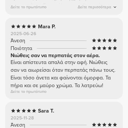
γυμναστήριο. Ένας τέλειος συνδυασμός
Δείτε το πρωτότυπο
Δείτε περισσότερα
άνεσης και στυλ!
Mara P.
2025-06-26
Άνεση
Ποιότητα
Νιώθεις σαν να περπατάς στον αέρα.
Είναι απίστευτα απαλά στην αφή. Νιώθεις
σαν να αιωρείσαι όταν περπατάς πάνω τους.
Είναι τόσο άνετα και φαίνονται όμορφα. Τα
πήρα και σε μαύρο χρώμα. Τα λατρεύω!
Δείτε το πρωτότυπο
Sara T.
2025-11-28
Άνεση