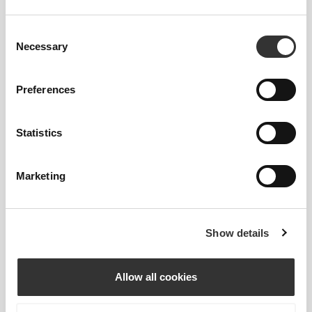
ΣΗΜΕΊΩΣΗ ΣΧΕΤΙΚΆ ΜΕ ΤΙΣ
Consent
ΠΡΟΤΆΣΕΙΣ ΜΕΓΈΘΟΥΣ
Necessary
Selection
Ο παραπάνω πίνακας προορίζεται να βοηθήσει
Preferences
στην επιλογή του σωστού μεγέθους παπουτσιού
για το σωστό μέγεθος ποδιού. Παρ' όλα αυτά,
Statistics
λάβετε υπόψη ότι οι συστάσεις που παρέχει
βασίζονται σε τυπικά σχήματα ποδιών και ότι σε
συγκεκριμένες περιπτώσεις το μέγεθος που
Marketing
προτείνεται από τον πίνακα μπορεί να μην είναι η
καλύτερη επιλογή. Αν το μετρημένο μήκος του
ποδιού είναι ενδιάμεσο και φαίνεται να βρίσκεται
Show details
μεταξύ δύο μεγεθών, βεβαιωθείτε ότι λαμβάνετε
υπόψη και άλλους παράγοντες για την επιλογή του
καλύτερου μεγέθους, όπως το ύψος του κουντεπιέ
Allow all cookies
και το πάχος των συνηθισμένων καλτσών.