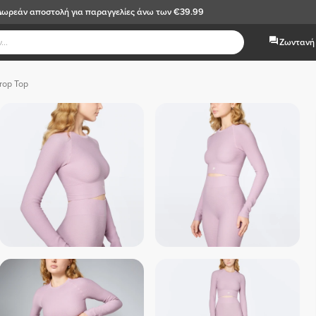
Δωρεάν αποστολή
για παραγγελίες άνω των €39.99
Ζωντανή 
rop Top