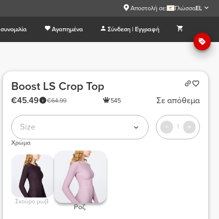
Αποστολή σε:
Γλώσσα
EL
συνομιλία
Αγαπημένα
Σύνδεση | Εγγραφή
Boost LS Crop Top
€45.49
Σε απόθεμα
€64.99
545
Size
1
Χρώμα
 Σκούρο μωβ  
 Ροζ  