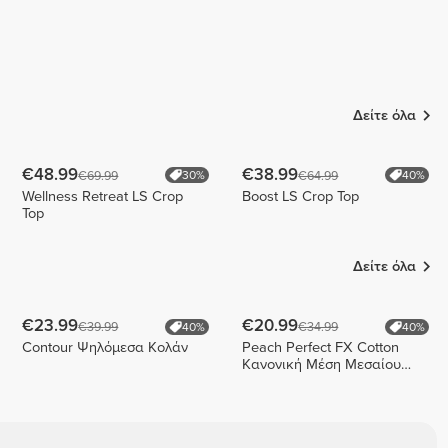
Δείτε όλα
€48.99
€38.99
€69.99
€64.99
30%
40%
Wellness Retreat LS Crop
Boost LS Crop Top
Top
Δείτε όλα
€23.99
€20.99
€39.99
€34.99
40%
40%
Contour Ψηλόμεσα Κολάν
Peach Perfect FX Cotton
Κανονική Μέση Μεσαίου
Μήκους Σορτς