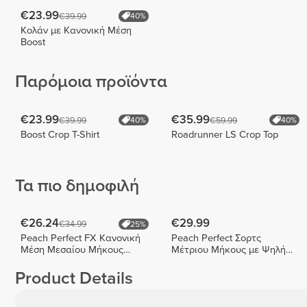
€23.99
€39.99
40%
Κολάν με Κανονική Μέση
Boost
Παρόμοια προϊόντα
€23.99
€35.99
€39.99
€59.99
40%
40%
Boost Crop T-Shirt
Roadrunner LS Crop Top
Τα πιο δημοφιλή
€26.24
€29.99
€34.99
25%
Peach Perfect FX Κανονική
Peach Perfect Σορτς
Μέση Μεσαίου Μήκους
Μέτριου Μήκους με Ψηλή
Σορτς
Μέση
Product Details