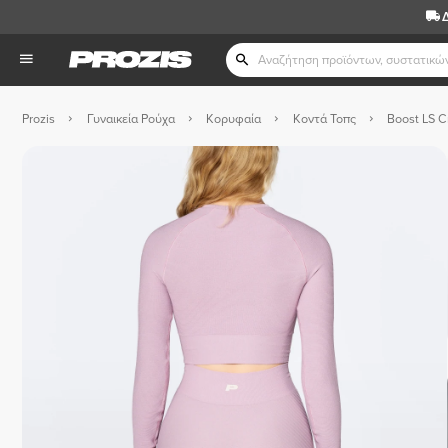
Prozis
Γυναικεία Ρούχα
Κορυφαία
Κοντά Τοπς
Boost LS C