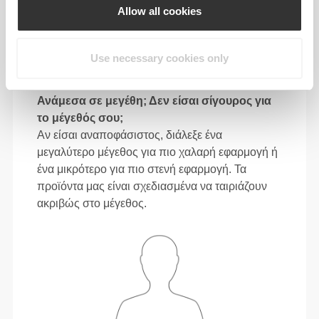
L
Allow all cookies
31"
- 34"
41"
- 45"
30"
1/2
5/8
3/4
3/4
15/16
88 - 96
116 - 126
79
XL
34"
- 37"
45"
- 49"
31"
5/8
3/4
3/4
5/8
1/8
Use necessary cookies only
Ανάμεσα σε μεγέθη; Δεν είσαι σίγουρος για
το μέγεθός σου;
Αν είσαι αναποφάσιστος, διάλεξε ένα
μεγαλύτερο μέγεθος για πιο χαλαρή εφαρμογή ή
ένα μικρότερο για πιο στενή εφαρμογή. Τα
προϊόντα μας είναι σχεδιασμένα να ταιριάζουν
ακριβώς στο μέγεθος.