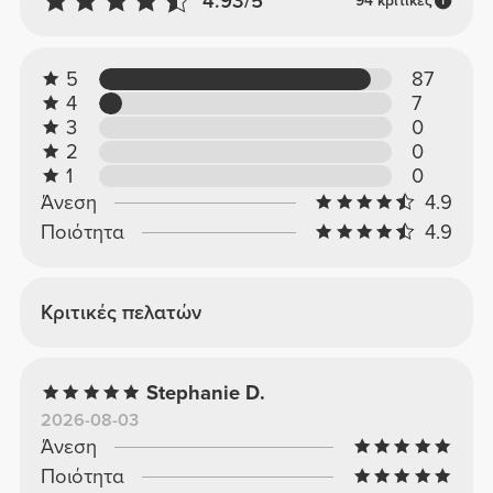
4.93/5
94 κριτικές
5
87
4
7
3
0
2
0
1
0
Άνεση
4.9
Ποιότητα
4.9
Κριτικές πελατών
Stephanie D.
2026-08-03
Άνεση
Ποιότητα