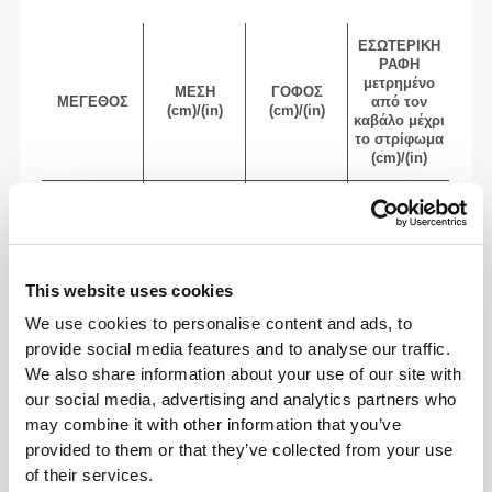
ΕΣΩΤΕΡΙΚΉ
ΡΑΦΉ
μετρημένο
ΜΈΣΗ
ΓΟΦΌΣ
ΜΈΓΕΘΟΣ
από τον
(cm)/(in)
(cm)/(in)
καβάλο μέχρι
το στρίφωμα
(cm)/(in)
82 - 90
56 - 64
77
XS
32"
- 35"
5/16
22"
- 25"
30"
1/8
1/4
5/16
7/16
This website uses cookies
64 - 72
90 - 98
77.5
S
25"
- 28"
35"
- 38"
30"
1/4
3/8
7/16
5/8
1/2
We use cookies to personalise content and ads, to
provide social media features and to analyse our traffic.
72 - 80
98 - 106
78
M
We also share information about your use of our site with
28"
- 31"
38"
- 41"
30"
3/8
1/2
5/8
3/4
3/4
our social media, advertising and analytics partners who
may combine it with other information that you’ve
80 - 88
106 - 116
78.5
L
31"
- 34"
41"
- 45"
30"
1/2
5/8
3/4
3/4
15/16
provided to them or that they’ve collected from your use
of their services.