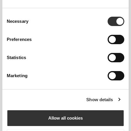
88 - 96
116 - 126
79
XL
34"
- 37"
45"
- 49"
31"
5/8
3/4
3/4
5/8
1/8
Consent
Necessary
Selection
Ανάμεσα σε μεγέθη; Δεν είσαι σίγουρος για
το μέγεθός σου;
Αν είσαι αναποφάσιστος, διάλεξε ένα
Preferences
μεγαλύτερο μέγεθος για πιο χαλαρή εφαρμογή ή
ένα μικρότερο για πιο στενή εφαρμογή. Τα
Statistics
προϊόντα μας είναι σχεδιασμένα να ταιριάζουν
ακριβώς στο μέγεθος.
Marketing
Show details
Allow all cookies