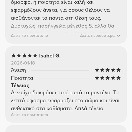
όμορφο, η ποιότητα είναι καλή και
εφαρμόζουν άνετα, για όσους θέλουν να
αισθάνονται τα πάντα στη θέση τους.
Δυστυχώς, παρήγγειλα μέγεθος S, αλλά θα
το ανταλλάξω με μέγεθος M (ζυγίζω 53 κιλά,
Δείτε το πρωτότυπο
Δείτε περισσότερα
έχω ύψος 1,64 εκ., έχω μέση 67 εκ. και
γοφούς 96 εκ.).
Isabel G.
2026-01-18
Άνεση
Ποιότητα
Τέλειος
Δεν είχα δοκιμάσει ποτέ αυτό το μοντέλο. Το
λεπτό ύφασμα εφαρμόζει στο σώμα και είναι
ανθεκτικό στα καθίσματα. Απλά τέλειο.
Δείτε το πρωτότυπο