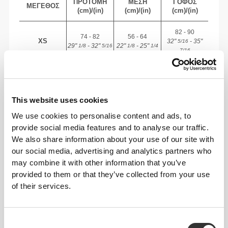
ΠΡΟΤΟΜΉ
ΜΈΣΗ
ΓΟΦΌΣ
ΜΈΓΕΘΟΣ
(cm)/(in)
(cm)/(in)
(cm)/(in)
82 - 90
74 - 82
56 - 64
XS
32"
- 35"
5/16
29"
- 32"
22"
- 25"
1/8
5/16
1/8
1/4
7/16
82 - 90
64 - 72
90 - 98
S
32"
- 35"
5/16
25"
- 28"
35"
- 38"
1/4
3/8
7/16
5/8
7/16
This website uses cookies
90 - 98
72 - 80
98 - 106
We use cookies to personalise content and ads, to
M
35"
- 38"
28"
- 31"
38"
- 41"
7/16
5/8
3/8
1/2
5/8
3/4
provide social media features and to analyse our traffic.
We also share information about your use of our site with
98 - 108
80 - 88
106 - 116
L
our social media, advertising and analytics partners who
38"
- 41"
31"
- 34"
41"
- 45"
5/8
3/4
1/2
5/8
3/4
3/4
may combine it with other information that you’ve
provided to them or that they’ve collected from your use
108 - 118
88 - 96
116 - 126
XL
41"
- 45"
34"
- 37"
45"
- 49"
3/4
3/4
5/8
3/4
3/4
5/8
of their services.
Ανάμεσα σε μεγέθη; Δεν είσαι σίγουρος για
Consent