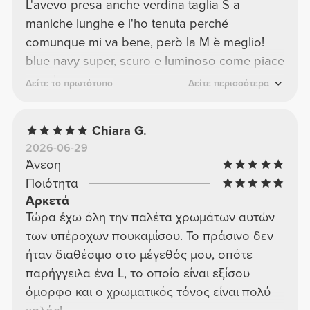
L'avevo presa anche verdina taglia S a
maniche lunghe e l'ho tenuta perché
comunque mi va bene, però la M è meglio!
blue navy super, scuro e luminoso come piace
a me!
Δείτε το πρωτότυπο
Δείτε περισσότερα
Chiara G.
2026-06-29
Άνεση
Ποιότητα
Αρκετά
Τώρα έχω όλη την παλέτα χρωμάτων αυτών
των υπέροχων πουκαμίσου. Το πράσινο δεν
ήταν διαθέσιμο στο μέγεθός μου, οπότε
παρήγγειλα ένα L, το οποίο είναι εξίσου
όμορφο και ο χρωματικός τόνος είναι πολύ