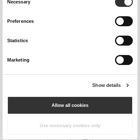
το μέγεθός σου;
Necessary
Selection
Αν είσαι αναποφάσιστος, διάλεξε ένα
μεγαλύτερο μέγεθος για πιο χαλαρή εφαρμογή ή
Preferences
ένα μικρότερο για πιο στενή εφαρμογή. Τα
προϊόντα μας είναι σχεδιασμένα να ταιριάζουν
ακριβώς στο μέγεθος.
Statistics
Marketing
Show details
Allow all cookies
Use necessary cookies only