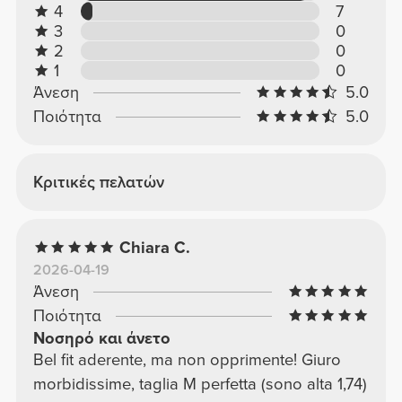
4
7
3
0
2
0
1
0
Άνεση
5.0
Ποιότητα
5.0
Κριτικές πελατών
Chiara C.
2026-04-19
Άνεση
Ποιότητα
Νοσηρό και άνετο
Bel fit aderente, ma non opprimente! Giuro
morbidissime, taglia M perfetta (sono alta 1,74)