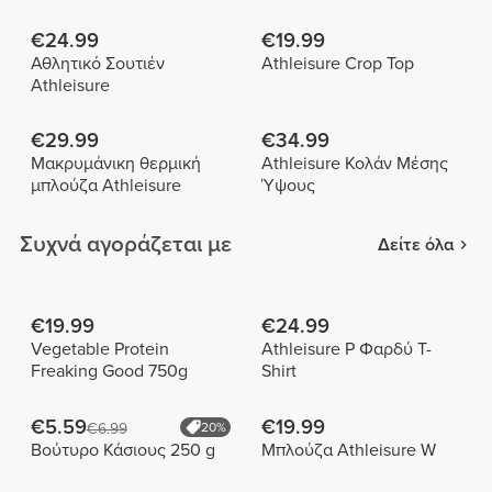
€24.99
€19.99
Αθλητικό Σουτιέν
Athleisure Crop Top
Athleisure
€29.99
€34.99
Μακρυμάνικη θερμική
Athleisure Κολάν Μέσης
μπλούζα Athleisure
Ύψους
Συχνά αγοράζεται με
Δείτε όλα
€19.99
€24.99
Vegetable Protein
Athleisure P Φαρδύ T-
Freaking Good 750g
Shirt
€5.59
€19.99
€6.99
20%
Βούτυρο Κάσιους 250 g
Μπλούζα Athleisure W