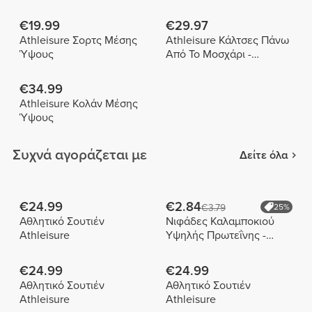
€19.99
€29.97
Athleisure Σορτς Μέσης
Athleisure Κάλτσες Πάνω
Ύψους
Από Το Μοσχάρι -
Συσκευασία 3 Τεμαχίων
€34.99
Athleisure Κολάν Μέσης
Ύψους
Συχνά αγοράζεται με
Δείτε όλα
€24.99
€2.84
€3.79
25%
Αθλητικό Σουτιέν
Νιφάδες Καλαμποκιού
Athleisure
Υψηλής Πρωτεΐνης -
Choco Duo 175 g
€24.99
€24.99
Αθλητικό Σουτιέν
Αθλητικό Σουτιέν
Athleisure
Athleisure