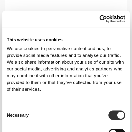
ΠΡΟΤΕΙΝΌΜΕΝΟ ΜΈΓΕΘΟΣ ΜΕ ΒΆΣΗ ΤΙΣ
ΜΕΤΡΉΣΕΙΣ ΤΟΥ ΣΏΜΑΤΌΣ ΣΟΥ.
This website uses cookies
ΠΡΟΤΟΜΉ
ΜΈΣΗ
ΜΈΓΕΘΟΣ
(cm)/(in)
(cm)/(in)
We use cookies to personalise content and ads, to
provide social media features and to analyse our traffic.
74 - 82
56 - 64
XS
We also share information about your use of our site with
29"
- 32"
22"
- 25"
1/8
5/16
1/8
1/4
our social media, advertising and analytics partners who
may combine it with other information that you’ve
82 - 90
64 - 72
S
32"
- 35"
25"
- 28"
5/16
7/16
1/4
3/8
provided to them or that they’ve collected from your use
of their services.
90 - 98
72 - 80
M
35"
- 38"
28"
- 31"
7/16
5/8
3/8
1/2
Consent
98 - 108
80 - 88
L
Necessary
Selection
38"
- 41"
31"
- 34"
5/8
3/4
1/2
5/8
108 - 118
88 - 96