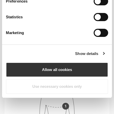
XL
Preferences
41"
- 45"
34"
- 37"
3/4
3/4
5/8
3/4
Statistics
Ανάμεσα σε μεγέθη; Δεν είσαι σίγουρος για
το μέγεθός σου;
Αν είσαι αναποφάσιστος, διάλεξε ένα
Marketing
μεγαλύτερο μέγεθος για πιο χαλαρή εφαρμογή ή
ένα μικρότερο για πιο στενή εφαρμογή. Τα
προϊόντα μας είναι σχεδιασμένα να ταιριάζουν
Show details
ακριβώς στο μέγεθος.
Allow all cookies
Use necessary cookies only