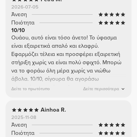
2026-07-05
Άνεση
Ποιότητα
10/10
Ουάου, αυτό είναι τόσο άνετο! Το ύφασμα
είναι εξαιρετικά απαλό και ελαφρύ.
Εφαρμόζει τέλεια και προσφέρει εξαιρετική
στήριξη χωρίς να είναι πολύ σφιχτό. Μπορώ
να το φοράω όλη μέρα χωρίς να νιώθω
άβολα. 10/10, σίγουρα θα αγοράσω
περισσότερα χρώματα!
Δείτε το πρωτότυπο
Δείτε περισσότερα
Ainhoa R.
2025-11-08
Άνεση
Ποιότητα