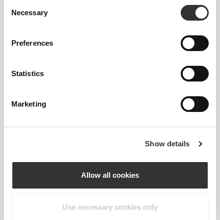
Consent
Necessary
Selection
90 - 98
72 - 80
M
35"
- 38"
28"
- 31"
7/16
5/8
3/8
1/2
Preferences
98 - 108
80 - 88
L
38"
- 41"
31"
- 34"
5/8
3/4
1/2
5/8
Statistics
108 - 118
88 - 96
XL
41"
- 45"
34"
- 37"
3/4
3/4
5/8
3/4
Marketing
Ανάμεσα σε μεγέθη; Δεν είσαι σίγουρος για
το μέγεθός σου;
Αν είσαι αναποφάσιστος, διάλεξε ένα
Show details
μεγαλύτερο μέγεθος για πιο χαλαρή εφαρμογή ή
ένα μικρότερο για πιο στενή εφαρμογή. Τα
Allow all cookies
προϊόντα μας είναι σχεδιασμένα να ταιριάζουν
ακριβώς στο μέγεθος.
Use necessary cookies only