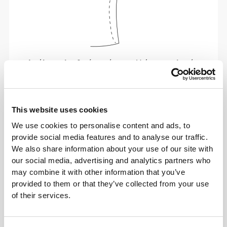
Απόλυτη ελευθερία κινήσεων. Η άνετη, χαλαρή
εφαρμογή σου για ένα καθημερινό στυλ.
ΠΡΟΤΕΙΝΌΜΕΝΟ ΜΈΓΕΘΟΣ ΜΕ ΒΆΣΗ ΤΙΣ
This website uses cookies
ΜΕΤΡΉΣΕΙΣ ΤΟΥ ΣΏΜΑΤΌΣ ΣΟΥ.
We use cookies to personalise content and ads, to
provide social media features and to analyse our traffic.
We also share information about your use of our site with
ΠΡΟΤΟΜΉ
ΜΈΣΗ
ΜΈΓΕΘΟΣ
our social media, advertising and analytics partners who
(cm)/(in)
(cm)/(in)
may combine it with other information that you’ve
provided to them or that they’ve collected from your use
74 - 82
56 - 64
XS
29"
- 32"
22"
- 25"
1/8
5/16
1/8
1/4
of their services.
82 - 90
64 - 72
S
32"
- 35"
25"
- 28"
5/16
7/16
1/4
3/8