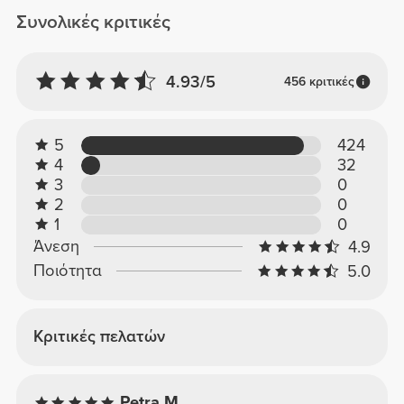
Συνολικές κριτικές
4.93/5
456 κριτικές
5
424
4
32
3
0
2
0
1
0
Άνεση
4.9
Ποιότητα
5.0
Κριτικές πελατών
Petra M.