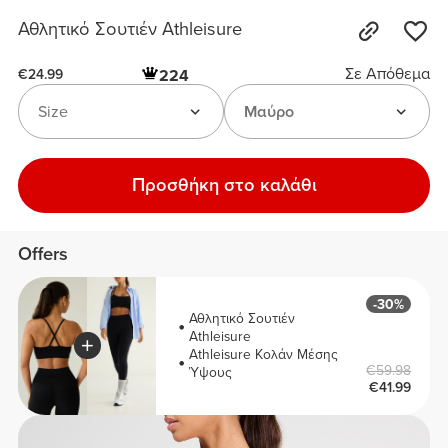
Αθλητικό Σουτιέν Athleisure
Σε Απόθεμα
224
€24.99
Size
Μαύρο
Προσθήκη στο καλάθι
Offers
-30%
Αθλητικό Σουτιέν
Athleisure
Athleisure Κολάν Μέσης
€59.98
Ύψους
€41.99