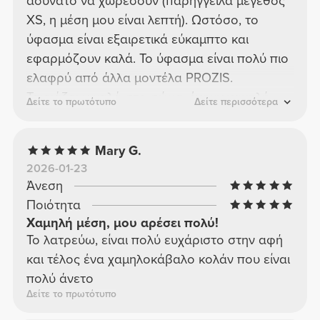
αδύνατο να χωρέσουν (παρήγγειλα μέγεθος
XS, η μέση μου είναι λεπτή). Ωστόσο, το
ύφασμα είναι εξαιρετικά εύκαμπτο και
εφαρμόζουν καλά. Το ύφασμα είναι πολύ πιο
ελαφρύ από άλλα μοντέλα PROZIS.
Ταιριάζουν καλά στο σώμα, έχουν χαμηλή
Δείτε το πρωτότυπο
Δείτε περισσότερα
μέση, νομίζω ότι δεν θα είναι τα πιο
κατάλληλα για προπονήσεις κάτω μέρους του
Mary G.
σώματος επειδή φαίνεται να έχουν την τάση
2026-01-23
να γλιστρούν. Θα κρατήσω το μοντέλο επειδή
Άνεση
μου άρεσε το ύφασμα και το χρώμα, αλλά
Ποιότητα
δεν νομίζω ότι θα παραγγείλω ξανά χαμηλών
Χαμηλή μέση, μου αρέσει πολύ!
μεσαίων, δεν προσφέρουν τόση στήριξη.
Το λατρεύω, είναι πολύ ευχάριστο στην αφή
και τέλος ένα χαμηλοκάβαλο κολάν που είναι
πολύ άνετο
Δείτε το πρωτότυπο