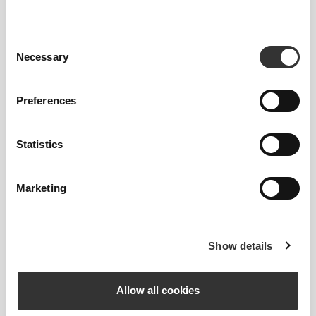
ΜΕΤΡΉΣΕΙΣ ΤΟΥ ΣΏΜΑΤΌΣ ΣΟΥ.
Consent
ΕΣΩΤΕΡΙΚΉ
Necessary
Selection
ΡΑΦΉ
μετρημένο
ΜΈΣΗ
ΓΟΦΌΣ
ΜΈΓΕΘΟΣ
από τον
(cm)/(in)
(cm)/(in)
Preferences
καβάλο μέχρι
το στρίφωμα
(cm)/(in)
Statistics
82 - 90
56 - 64
77
XS
32"
- 35"
5/16
22"
- 25"
30"
1/8
1/4
5/16
7/16
Marketing
64 - 72
90 - 98
77.5
S
25"
- 28"
35"
- 38"
30"
1/4
3/8
7/16
5/8
1/2
Show details
72 - 80
98 - 106
78
M
28"
- 31"
38"
- 41"
30"
3/8
1/2
5/8
3/4
3/4
Allow all cookies
80 - 88
106 - 116
78.5
L
31"
- 34"
41"
- 45"
30"
1/2
5/8
3/4
3/4
15/16