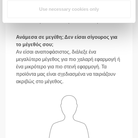
Use necessary cookies only
88 - 96
116 - 126
79
XL
34"
- 37"
45"
- 49"
31"
5/8
3/4
3/4
5/8
1/8
Ανάμεσα σε μεγέθη; Δεν είσαι σίγουρος για
το μέγεθός σου;
Αν είσαι αναποφάσιστος, διάλεξε ένα
μεγαλύτερο μέγεθος για πιο χαλαρή εφαρμογή ή
ένα μικρότερο για πιο στενή εφαρμογή. Τα
προϊόντα μας είναι σχεδιασμένα να ταιριάζουν
ακριβώς στο μέγεθος.