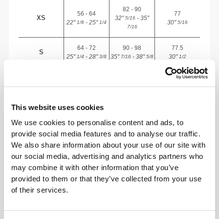
82 - 90
56 - 64
77
XS
32"
- 35"
5/16
22"
- 25"
30"
1/8
1/4
5/16
7/16
64 - 72
90 - 98
77.5
S
25"
- 28"
35"
- 38"
30"
1/4
3/8
7/16
5/8
1/2
72 - 80
98 - 106
78
M
28"
- 31"
38"
- 41"
30"
3/8
1/2
5/8
3/4
3/4
This website uses cookies
80 - 88
106 - 116
78.5
L
31"
- 34"
41"
- 45"
30"
1/2
5/8
3/4
3/4
15/16
We use cookies to personalise content and ads, to
provide social media features and to analyse our traffic.
88 - 96
116 - 126
79
XL
We also share information about your use of our site with
34"
- 37"
45"
- 49"
31"
5/8
3/4
3/4
5/8
1/8
our social media, advertising and analytics partners who
may combine it with other information that you’ve
Ανάμεσα σε μεγέθη; Δεν είσαι σίγουρος για
provided to them or that they’ve collected from your use
το μέγεθός σου;
of their services.
Αν είσαι αναποφάσιστος, διάλεξε ένα
μεγαλύτερο μέγεθος για πιο χαλαρή εφαρμογή ή