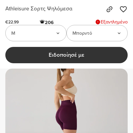
Athleisure Σορτς Ψηλόμεσα
Εξαντλημένο
206
€22.99
M
Μπορντό
Ειδοποίησέ με