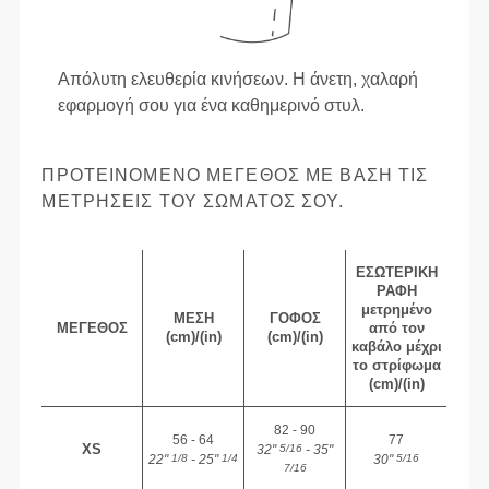
Απόλυτη ελευθερία κινήσεων. Η άνετη, χαλαρή
εφαρμογή σου για ένα καθημερινό στυλ.
ΠΡΟΤΕΙΝΌΜΕΝΟ ΜΈΓΕΘΟΣ ΜΕ ΒΆΣΗ ΤΙΣ
ΜΕΤΡΉΣΕΙΣ ΤΟΥ ΣΏΜΑΤΌΣ ΣΟΥ.
ΕΣΩΤΕΡΙΚΉ
ΡΑΦΉ
μετρημένο
ΜΈΣΗ
ΓΟΦΌΣ
ΜΈΓΕΘΟΣ
από τον
(cm)/(in)
(cm)/(in)
καβάλο μέχρι
το στρίφωμα
(cm)/(in)
82 - 90
56 - 64
77
XS
32"
- 35"
5/16
22"
- 25"
30"
1/8
1/4
5/16
7/16