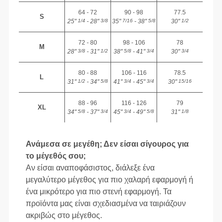
64 - 72
90 - 98
77.5
S
25"
- 28"
35"
- 38"
30"
1/4
3/8
7/16
5/8
1/2
72 - 80
98 - 106
78
M
28"
- 31"
38"
- 41"
30"
3/8
1/2
5/8
3/4
3/4
80 - 88
106 - 116
78.5
L
31"
- 34"
41"
- 45"
30"
1/2
5/8
3/4
3/4
15/16
88 - 96
116 - 126
79
XL
34"
- 37"
45"
- 49"
31"
5/8
3/4
3/4
5/8
1/8
Ανάμεσα σε μεγέθη; Δεν είσαι σίγουρος για
το μέγεθός σου;
Αν είσαι αναποφάσιστος, διάλεξε ένα
μεγαλύτερο μέγεθος για πιο χαλαρή εφαρμογή ή
ένα μικρότερο για πιο στενή εφαρμογή. Τα
προϊόντα μας είναι σχεδιασμένα να ταιριάζουν
ακριβώς στο μέγεθος.