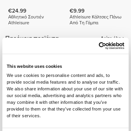
€24.99
€9.99
Αθλητικό Σουτιέν
Athleisure Κάλτσες Πάνω
Athleisure
Από Τη Γάμπα
Παρόμοια προϊόντα
Δείτε όλα
€19.99
€39.99
Athleisure Σορτς Μέσης
SilkShape Σορτς Μέσης
This website uses cookies
Ύψους
Ύψους
We use cookies to personalise content and ads, to
provide social media features and to analyse our traffic.
€19.99
€24.99
We also share information about your use of our site with
Athleisure Σορτς Μέσης
Athleisure Ποδηλατικό
our social media, advertising and analytics partners who
Ύψους
Σορτς Μέσης
may combine it with other information that you’ve
provided to them or that they’ve collected from your use
Τα πιο δημοφιλή
Δείτε όλα
of their services.