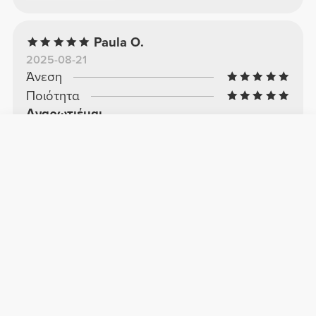
Paula O.
2025-08-21
Άνεση
Ποιότητα
Αναρωτιέμαι
Λατρεύω αυτό το τοπ, το έχω σε πολλά
χρώματα και είναι τέλειο
Δείτε το πρωτότυπο
Marta C.
2025-08-11
Άνεση
Ποιότητα
Πολύ καλό
Μου άρεσε πολύ. Πολύ άνετο και ελαφρύ, με