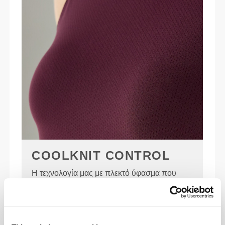
COOLKNIT CONTROL
Η τεχνολογία μας με πλεκτό ύφασμα που
αναπνέει διαθέτει
μικρο-ανοίγματα
που
ενισχύουν τη ροή του αέρα
και
απελευθερώνουν τη θερμότητα
—
κρατώντας σε
πιο δροσερό, πιο στεγνό
και