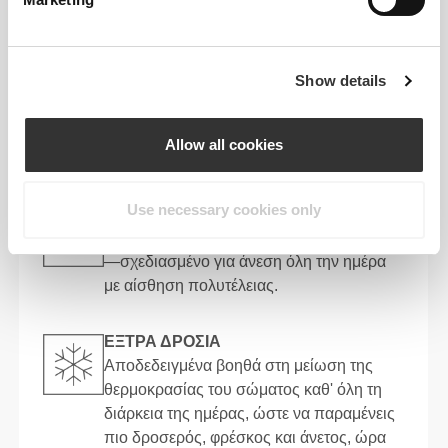
αντιβακτηριακή δράση.
ΠΡΟΣΤΑΣΊΑ UV
Show details
Η ενσωματωμένη προστασία UPF 50+
βοηθά να προστατεύσεις το δέρμα σου
από τις βλαβερές ακτίνες UV—ιδανικό για
Allow all cookies
προπονήσεις στον ήλιο ή για όλη τη μέρα.
Use necessary cookies only
ΒΕΛΟΎΔΙΝΑ ΑΠΑΛΆ
Εξαιρετικά απαλό και ευγενικό με το δέρμα
—σχεδιασμένο για άνεση όλη την ημέρα
με αίσθηση πολυτέλειας.
ΕΞΤΡΑ ΔΡΟΣΙΑ
Αποδεδειγμένα βοηθά στη μείωση της
θερμοκρασίας του σώματος καθ' όλη τη
διάρκεια της ημέρας, ώστε να παραμένεις
πιο δροσερός, φρέσκος και άνετος, ώρα