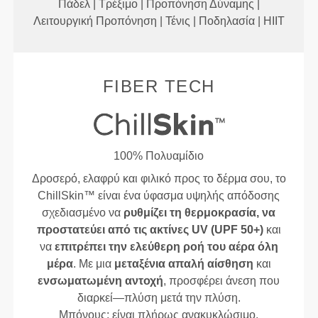
Πάδελ | Τρέξιμο | Προπόνηση Δύναμης |
Λειτουργική Προπόνηση | Τένις | Ποδηλασία | HIIT
FIBER TECH
100% Πολυαμίδιο
Δροσερό, ελαφρύ και φιλικό προς το δέρμα σου, το
ChillSkin™ είναι ένα ύφασμα υψηλής απόδοσης
σχεδιασμένο να
ρυθμίζει τη θερμοκρασία, να
προστατεύει από τις ακτίνες UV (UPF 50+)
και
να
επιτρέπει την ελεύθερη ροή του αέρα όλη
μέρα
. Με μια
μεταξένια απαλή αίσθηση
και
ενσωματωμένη αντοχή
, προσφέρει άνεση που
διαρκεί—πλύση μετά την πλύση.
Μπόνους: είναι πλήρως ανακυκλώσιμο,