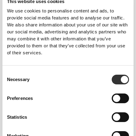
This website uses cookies
πιο
άνετο
. Το αποτέλεσμα; Ένα ύφασμα που
We use cookies to personalise content and ads, to
προσφέρει
φρεσκάδα όλη μέρα, ελευθερία
provide social media features and to analyse our traffic.
και
απόδοση
.
We also share information about your use of our site with
our social media, advertising and analytics partners who
may combine it with other information that you’ve
ΒΑΣΙΚΑ ΧΑΡΑΚΤΗΡΙΣΤΙΚΑ
provided to them or that they’ve collected from your use
of their services.
ΓΡΉΓΟΡΟ ΣΤΈΓΝΩΜΑ
Η προηγμένη τεχνολογία απομάκρυνσης
υγρασίας τραβάει τον ιδρώτα γρήγορα,
Consent
ώστε να εξατμίζεται άμεσα—κρατώντας το
Necessary
Selection
δέρμα σου στεγνό και την άνεσή σου
σταθερή.
Preferences
ΈΛΕΓΧΟΣ ΟΣΜΏΝ
Μείνε φρέσκος για περισσότερο με την
Statistics
ενσωματωμένη τεχνολογία
καταπολέμησης οσμών που λειτουργεί με
Marketing