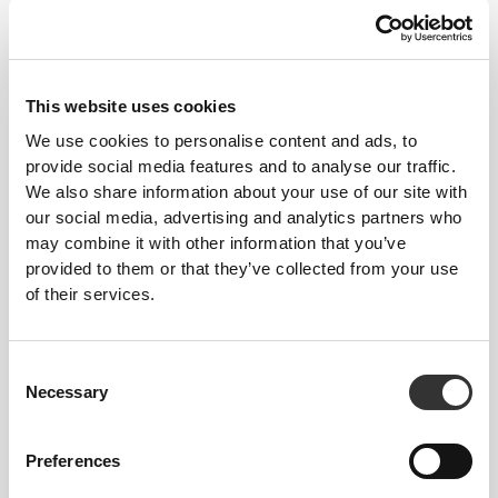
This website uses cookies
ΒΕΛΤΙΩΜΕΝΟ
ΜΕ NRG
We use cookies to personalise content and ads, to
provide social media features and to analyse our traffic.
Ο ίδιος σχεδιασμός που έχεις συνηθίσει, αλλά
We also share information about your use of our site with
βελτιωμένος με την τεχνολογία NRG μας, που
our social media, advertising and analytics partners who
ενισχύει τους μύες σου, βελτιώνει την κυκλοφορία
may combine it with other information that you’ve
του αίματος, βοηθά στην ανακούφιση της κόπωσης
provided to them or that they’ve collected from your use
και δουλεύει σκληρά για να βελτιώσει την απόδοσή
of their services.
σου.
Consent
Necessary
Selection
Preferences
ΣΧΕΔΙΑΣΜΈΝΟ ΓΙΑ
ΝΑ