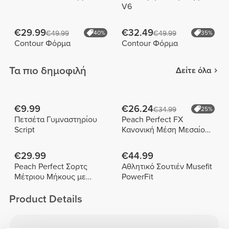
V6
€29.99
€32.49
€49.99
40%
€49.99
35%
Contour Φόρμα
Contour Φόρμα
Τα πιο δημοφιλή
Δείτε όλα
€9.99
€26.24
€34.99
25%
Πετσέτα Γυμναστηρίου
Peach Perfect FX
Script
Κανονική Μέση Μεσαίου
Μήκους Σορτς
€29.99
€44.99
Peach Perfect Σορτς
Αθλητικό Σουτιέν Musefit
Μέτριου Μήκους με
PowerFit
Ψηλή Μέση
Product Details