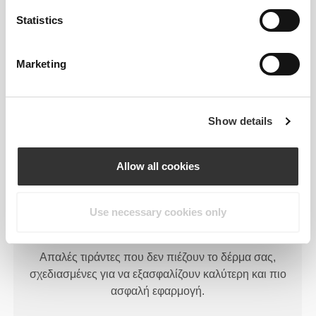
ΤΕΝΤΏΝΕΤΑΙ
Statistics
Κατασκευή διπλής ελαστικότητας αναπτυγμένη σε
εργαστήριο, σχεδιασμένη για να προσαρμόζεται σε
Marketing
ξαφνικές εκρήξεις ταχύτητας και αλλαγές
κατεύθυνσης.
Show details
Allow all cookies
ΚΛΕΙΔΩΜΕΝΟ ΣΤΗ ΘΕΣΗ
Use necessary cookies only
ΤΟΥ
Απαλές τιράντες που δεν πιέζουν το δέρμα σας,
σχεδιασμένες για να εξασφαλίζουν καλύτερη και πιο
ασφαλή εφαρμογή.