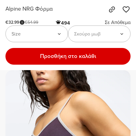
Alpine NRG Φόρμα
Σε Απόθεμα
€32.99
€54.99
494
Size
Σκούρο μωβ
Προσθήκη στο καλάθι