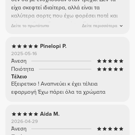
είχα σκεφτεί ιδιαίτερα, αλλά είναι τα
καλύτερα σορτς που έχω φορέσει ποτέ και
σίγουρα θα τα ξαναγοράσω. Επιπλέον, τα
Δείτε το πρωτότυπο
Δείτε περισσότερα
χρώματα και η ποιότητα είναι φανταστικά—10
στα 10! *Κανείς δεν με πλήρωσε για να γράψω
Pinelopi P.
αυτήν την κριτική. Είμαι απίστευτα
2025-05-16
ευχαριστημένη με την αγορά μου.*
Άνεση
Ποιότητα
Τέλειο
Εξειρετικο ! Αναπνεύει κ έχει τέλεια
εφαρμογή Έχω πάρει όλα τα χρώματα
Aida M.
2026-04-29
Άνεση