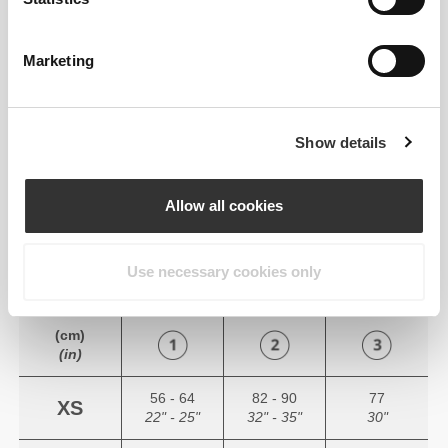
Marketing
Απόλυτη ελευθερία κινήσεων. Η
άνετη και χαλαρή εφαρμογή σας για
Show details
μια casual εμφάνιση.
Allow all cookies
ΣΥΝΙΣΤΏΜΕΝΟ ΜΈΓΕΘΟΣ ΒΆΣΕΙ
ΤΩΝ ΣΩΜΑΤΙΚΏΝ ΣΑΣ ΜΕΤΡΉΣΕΩΝ
Use necessary cookies only
(cm)
(in)
56 - 64
82 - 90
77
XS
22" - 25"
32" - 35"
30"