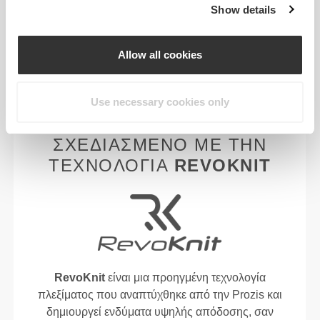
Show details
Τα ρούχα μας παράγονται με ένα ύφασμα που
στεγνώνει γρήγορα, για να σας κρατάει πιο
ελαφριούς, φρέσκους και άνετους κατά τη διάρκεια
Allow all cookies
της προπόνησής σας ή του τρεξίματός σας.
Use necessary cookies only
ΣΧΕΔΙΑΣΜΈΝΟ ΜΕ ΤΗΝ
ΤΕΧΝΟΛΟΓΊΑ
REVOKNIT
RevoKnit
είναι μια προηγμένη τεχνολογία
πλεξίματος που αναπτύχθηκε από την Prozis και
δημιουργεί ενδύματα υψηλής απόδοσης, σαν