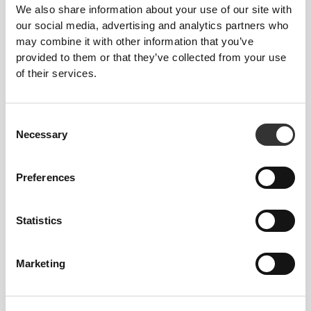
We also share information about your use of our site with
our social media, advertising and analytics partners who
may combine it with other information that you’ve
provided to them or that they’ve collected from your use
ΣΧΕΔΙΑΣΜΈΝΟ ΓΙΑ
ΝΑ
of their services.
ΤΕΝΤΏΝΕΤΑΙ
Κατασκευή διπλής ελαστικότητας αναπτυγμένη σε
Consent
εργαστήριο, σχεδιασμένη για να προσαρμόζεται σε
Necessary
Selection
ξαφνικές εκρήξεις ταχύτητας και αλλαγές
κατεύθυνσης.
Preferences
Statistics
Marketing
ΠΕΡΙΣΣΌΤΕΡΟ ΑΠΌ
Ό,ΤΙ
ΦΑΊΝΕΤΑΙ