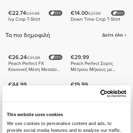
€22.74
€14.00
€34.99
35%
€27.99
50%
Ivy Crop T-Shirt
Down Time Crop T-Shirt
Τα πιο δημοφιλή
Δείτε όλα
€26.24
€29.99
€34.99
25%
Peach Perfect FX
Peach Perfect Σορτς
Κανονική Μέση Μεσαίου
Μέτριου Μήκους με
Μήκους Σορτς
Ψηλή Μέση
€44.99
€19.99
Αθλητικό Σουτιέν Musefit
Μπλούζα Athleisure W
PowerFit
Product Details
This website uses cookies
We use cookies to personalise content and ads, to
provide social media features and to analyse our traffic.