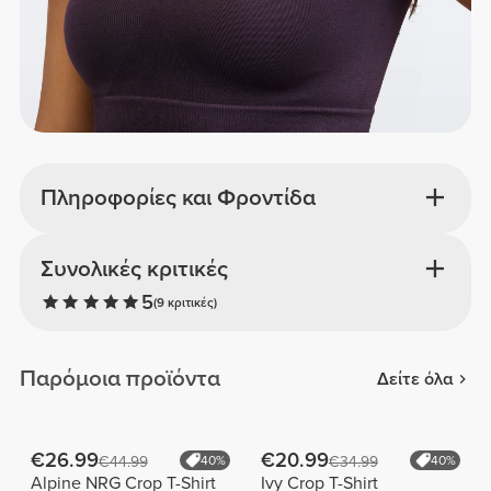
Πληροφορίες και Φροντίδα
Συνολικές κριτικές
5
(9 κριτικές)
Παρόμοια προϊόντα
Δείτε όλα
€26.99
€20.99
€44.99
40%
€34.99
40%
Alpine NRG Crop T-Shirt
Ivy Crop T-Shirt