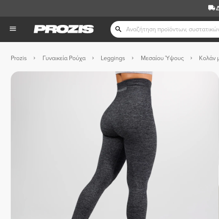
Prozis
Γυναικεία Ρούχα
Leggings
Μεσαίου Ύψους
Κολάν 