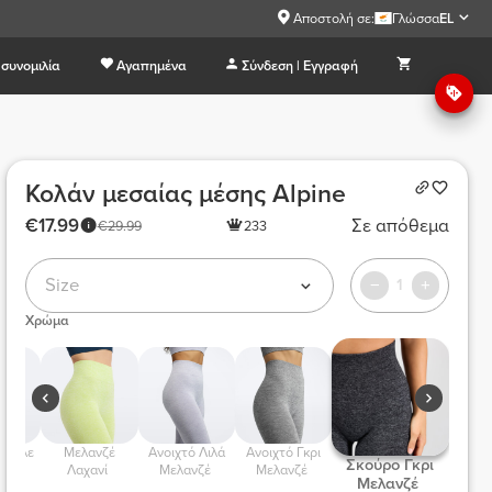
Αποστολή σε:
Γλώσσα
EL
συνομιλία
Αγαπημένα
Σύνδεση | Εγγραφή
Κολάν μεσαίας μέσης Alpine
€17.99
Σε απόθεμα
€29.99
233
Size
1
Χρώμα
 Μελανζέ 
 Ανοιχτό Λιλά 
 Ανοιχτό Γκρι 
 Σκούρο Γκρι 
ζέ 
Λαχανί 
Μελανζέ 
Μελανζέ 
Μελανζέ 