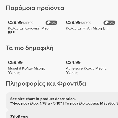
Παρόμοια προϊόντα
€29.99
€29.99
€49.99
€49.99
40%
40%
Κολάν με Κανονική Μέση
Κολάν με Ψηλή Μέση BFF
BFF
Τα πιο δημοφιλή
€59.99
€34.99
MuseFit Κολάν Μέσης
Athleisure Κολάν Μέσης
Ύψους
Ύψους
Πληροφορίες και Φροντίδα
See size chart in product description.
Ύψος μοντέλου: 1,78 μ - 5'10" | Το μοντέλο φοράει: Μέγεθος 
Σύνθεση