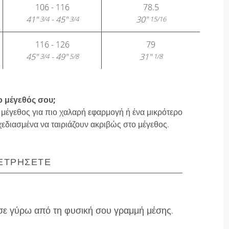
106 - 116
78.5
41"
- 45"
30"
3/4
3/4
15/16
116 - 126
79
45"
- 49"
31"
3/4
5/8
1/8
ο μέγεθός σου;
 μέγεθος για πιο χαλαρή εφαρμογή ή ένα μικρότερο
χεδιασμένα να ταιριάζουν ακριβώς στο μέγεθος.
ΕΤΡΉΣΕΤΕ
ε γύρω από τη φυσική σου γραμμή μέσης.