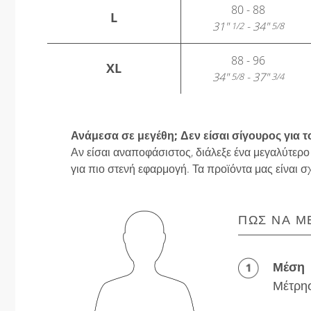
80 - 88
L
31"
- 34"
1/2
5/8
88 - 96
XL
34"
- 37"
5/8
3/4
Ανάμεσα σε μεγέθη; Δεν είσαι σίγουρος για τ
Αν είσαι αναποφάσιστος, διάλεξε ένα μεγαλύτερο
για πιο στενή εφαρμογή. Τα προϊόντα μας είναι σ
ΠΏΣ ΝΑ Μ
Μέση
Μέτρησ