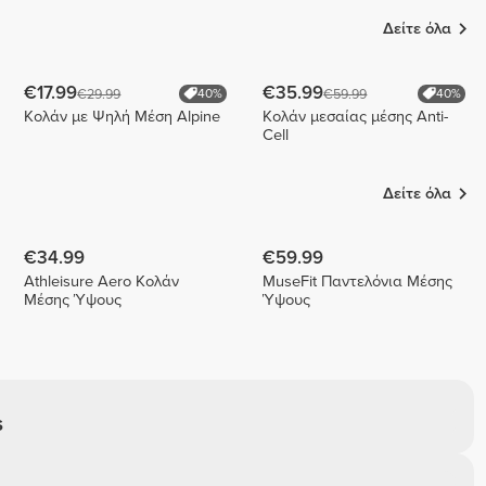
Δείτε όλα
€17.99
€35.99
€29.99
€59.99
40%
40%
Κολάν με Ψηλή Μέση Alpine
Κολάν μεσαίας μέσης Anti-
Cell
Δείτε όλα
€34.99
€59.99
Athleisure Aero Κολάν
MuseFit Παντελόνια Μέσης
Μέσης Ύψους
Ύψους
S