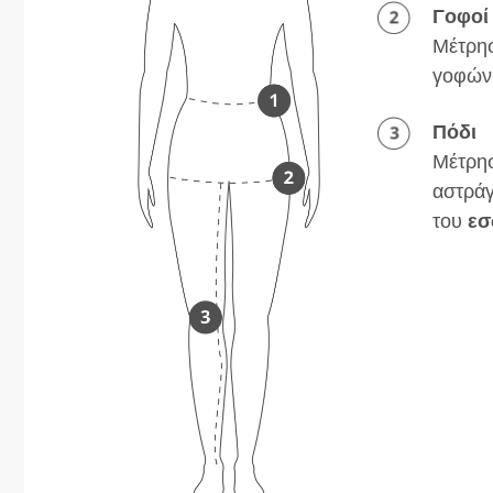
Γοφοί
Μέτρησ
γοφών
Πόδι
Μέτρησ
αστράγ
του
εσ