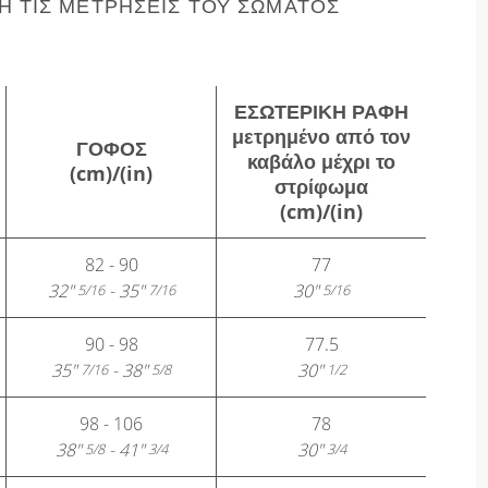
 ΤΙΣ ΜΕΤΡΉΣΕΙΣ ΤΟΥ ΣΏΜΑΤΌΣ
ΕΣΩΤΕΡΙΚΉ ΡΑΦΉ
μετρημένο από τον
ΓΟΦΌΣ
καβάλο μέχρι το
(cm)/(in)
στρίφωμα
(cm)/(in)
82 - 90
77
32"
- 35"
30"
5/16
7/16
5/16
90 - 98
77.5
35"
- 38"
30"
7/16
5/8
1/2
98 - 106
78
38"
- 41"
30"
5/8
3/4
3/4