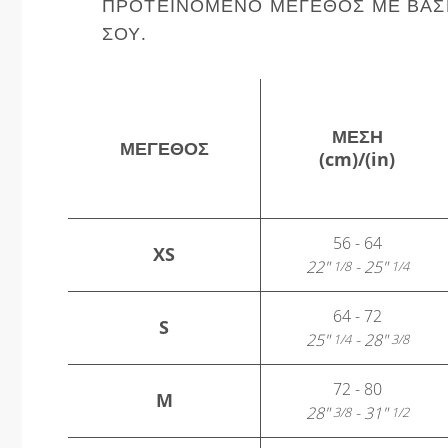
ΠΡΟΤΕΙΝΌΜΕΝΟ ΜΈΓΕΘΟΣ ΜΕ ΒΆΣΗ
ΣΟΥ.
ΜΈΣΗ
ΜΈΓΕΘΟΣ
(cm)/(in)
56 - 64
XS
22"
- 25"
1/8
1/4
64 - 72
S
25"
- 28"
1/4
3/8
72 - 80
M
28"
- 31"
3/8
1/2