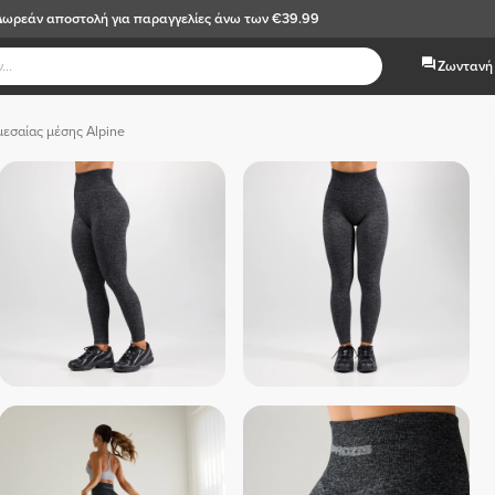
Δωρεάν αποστολή
για παραγγελίες άνω των €39.99
Ζωντανή 
μεσαίας μέσης Alpine
 Απαλό ροζ 
 Λευκό  
 Ανοιχτό Μπλε 
Μελαν