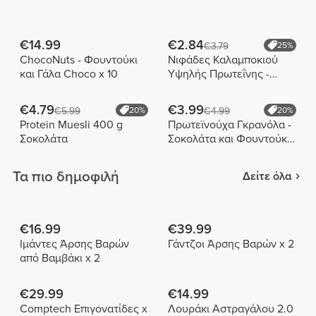
€14.99
€2.84
€3.79
25%
ChocoNuts - Φουντούκι
Νιφάδες Καλαμποκιού
και Γάλα Choco x 10
Υψηλής Πρωτεΐνης -
Choco Duo 175 g
€4.79
€3.99
€5.99
20%
€4.99
20%
Protein Muesli 400 g
Πρωτεϊνούχα Γκρανόλα -
Σοκολάτα
Σοκολάτα και Φουντούκια
275 g
Τα πιο δημοφιλή
Δείτε όλα
€16.99
€39.99
Ιμάντες Άρσης Βαρών
Γάντζοι Άρσης Βαρών x 2
από Βαμβάκι x 2
€29.99
€14.99
Comptech Επιγονατίδες x
Λουράκι Αστραγάλου 2.0