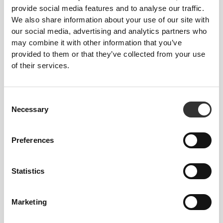
provide social media features and to analyse our traffic.
We also share information about your use of our site with
€49.99
€14.99
our social media, advertising and analytics partners who
Zero Diet Whey 750 g
Omega 3 1000 120
may combine it with other information that you’ve
softgels
provided to them or that they’ve collected from your use
of their services.
€2.99
€14.99
€3.99
25%
Σπόροι Chia 200 γρ
Stratos Σέικερ
Consent
Product Details
Necessary
Selection
Preferences
Statistics
ΣΤΟΙΒΑΖΌΜΕΝΑ
Marketing
Κάθε κουτί σχεδιάστηκε για να στοιβάζεται το ένα