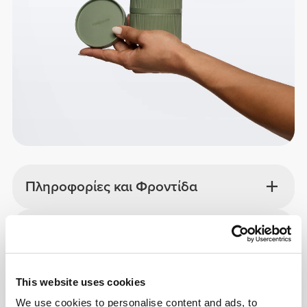
Πληροφορίες και Φροντίδα
Συνολικές κριτικές
4.9
(226 κριτικές)
This website uses cookies
Συχνά αγοράζεται με
Δείτε όλα
We use cookies to personalise content and ads, to