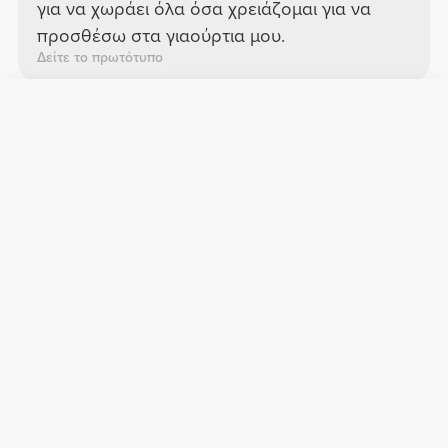
για να χωράει όλα όσα χρειάζομαι για να
προσθέσω στα γιαούρτια μου.
Δείτε το πρωτότυπο
Karen O.
2026-06-19
Άνεση
Ποιότητα
Υπερβολικά πρακτικό
Τα χρησιμοποιώ κάθε μέρα για να παίρνω
μαζί μου μερίδες ξηρών καρπών ή φρούτων
στη δουλειά.
Δείτε το πρωτότυπο
Mafalda P.
2026-06-10
Άνεση