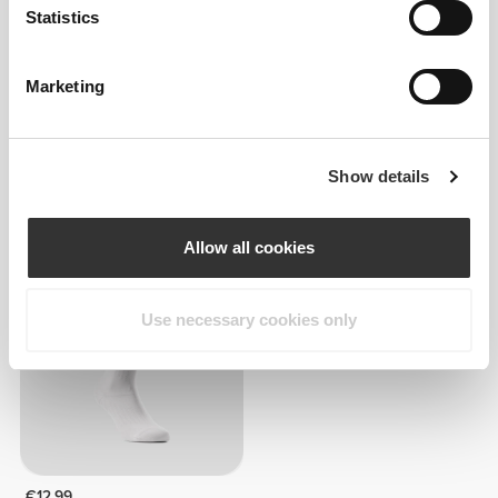
Statistics
Marketing
€10.99
€14.99
Show details
Κάλτσες Crew Comptech
Comptech Cushioned
Cushioned
Κάλτσες ως το Γόνατο
Allow all cookies
ΕΞΑΝΤΛΗΘΗΚΕ
Use necessary cookies only
€12.99