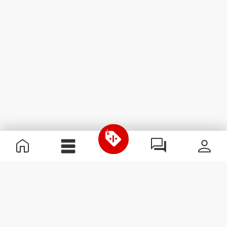
Χρήσιμες Πληροφορίες
Γίνε μέλος της ομάδας μας
Γίνε Συνεργάτης
Όροι & Προϋποθέσεις