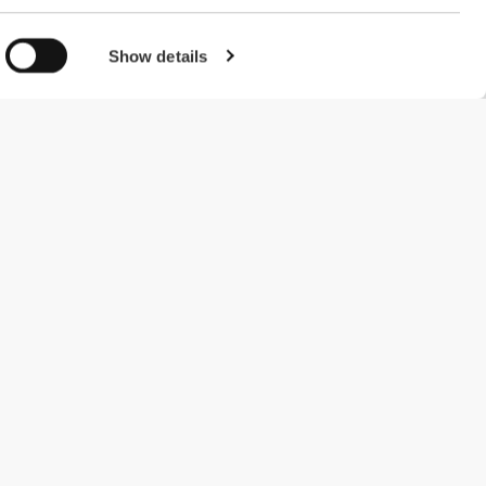
Show details
#ExceedYourself
Μέθοδοι Πληρωμής