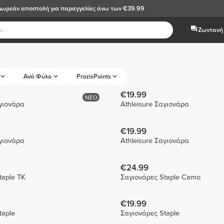
Δωρεάν αποστολή
για παραγγελίες άνω των €39.99
Ζωντανή 
Ανά Φύλο
ProzisPoints
€19.99
ΝΕΟ
αγιονάρα
Athleisure Σαγιονάρα
€19.99
αγιονάρα
Athleisure Σαγιονάρα
€24.99
taple TK
Σαγιονάρες Staple Camo
€19.99
taple
Σαγιονάρες Staple