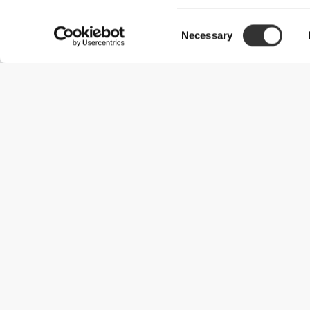
Consent
Necessary
Selection
Χρήσιμες Πληροφορίες
Γίνε μέλος της ομάδας μας
Γίνε Συνεργάτης
Όροι & Προϋποθέσεις
Εξυπηρέτηση Πελατών
Επιλογές αποστολής