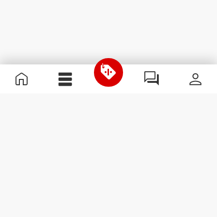
Χρήσιμες Πληροφορίες
Γίνε μέλος της ομάδας μας
Γίνε Συνεργάτης
Όροι & Προϋποθέσεις
Εξυπηρέτηση Πελατών
Εγγραφείτε στο Newsletter
Λάβετε νέα και προσφορές
στο email σας.