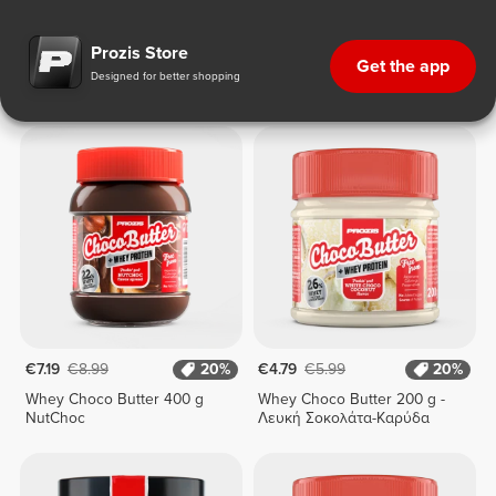
Πρωτεϊνικές Αλείμματα
Prozis Store
Get the app
Designed for better shopping
Πρωτεϊνικές Αλείμματα
€7.19
€8.99
20%
€4.79
€5.99
20%
Whey Choco Butter 400 g
Whey Choco Butter 200 g -
NutChoc
Λευκή Σοκολάτα-Καρύδα