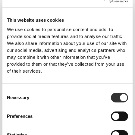
€22.52
€19.99
Zero Μαύρη Σοκολάτα - 12
Zero Μαύρη Σοκολάτα -
μπάρες
Αμύγδαλα - 12 μπάρες
This website uses cookies
We use cookies to personalise content and ads, to
ΜΗ ΔΙΑΘΕΣΙΜΟ
ΜΗ ΔΙΑΘΕΣΙΜΟ
provide social media features and to analyse our traffic.
We also share information about your use of our site with
our social media, advertising and analytics partners who
may combine it with other information that you’ve
provided to them or that they’ve collected from your use
of their services.
€17.99
€19.99
Consent
Necessary
Σοκολάτα Zero Γάλακτος -
Zero Dark Chocolate -
Selection
Αμύγδαλα - 12 μπάρες
Πρωτεϊνικό Κράντς - 12
μπάρες
Preferences
ΜΗ ΔΙΑΘΕΣΙΜΟ
ΜΗ ΔΙΑΘΕΣΙΜΟ
Statistics