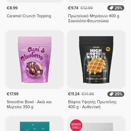
€8.99
€9.74
€12.99
25%
Caramel Crunch Topping
Πρωτεϊνικό Μπράουνι 400 g
Σοκολάτα-Φουντούκια
€17.99
€11.24
€14.99
25%
Smoothie Bowl - Ακάι και
Βάφλα Υψηλής Πρωτεΐνης
Μύρτιλο 350 g
400 g - Αυθεντική