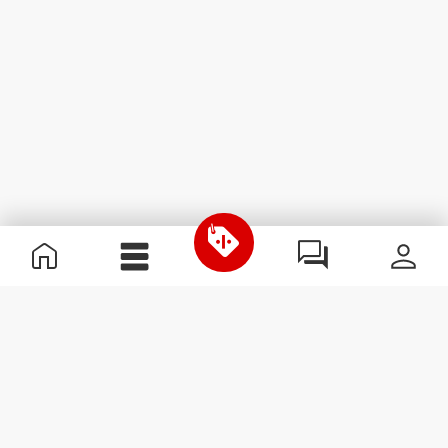
Χρήσιμες Πληροφορίες
Γίνε μέλος της ομάδας μας
Γίνε Συνεργάτης
Όροι & Προϋποθέσεις
Εξυπηρέτηση Πελατών