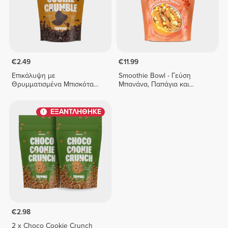
€2.49
€11.99
Επικάλυψη με
Smoothie Bowl - Γεύση
Θρυμματισμένα Μπισκότα
Μπανάνα, Παπάγια και
Σοκολάτας
Μάνγκο 350 g
ΕΞΑΝΤΛΗΘΗΚΕ
€2.98
2 x Choco Cookie Crunch