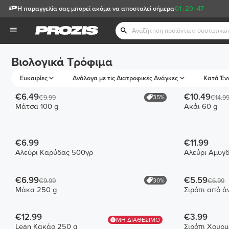
Η παραγγελία σας μπορεί ακόμα να αποσταλεί σήμερα
01
:
20
:
47
Βιολογικά Τρόφιμα
Ευκαιρίες
Ανάλογα με τις Διατροφικές Ανάγκες
Κατά Έν
€6.49
€10.49
35%
€9.99
€14.9
Μάτσα 100 g
Ακάι 60 g
€6.99
€11.99
Αλεύρι Καρύδας 500γρ
Αλεύρι Αμυγ
€6.99
€5.59
30%
€9.99
€6.99
Μάκα 250 g
Σιρόπι από ά
€12.99
€3.99
ΜΗ ΔΙΑΘΕΣΙΜΟ
Lean Κακάο 250 g
Σιρόπι Χουρμ