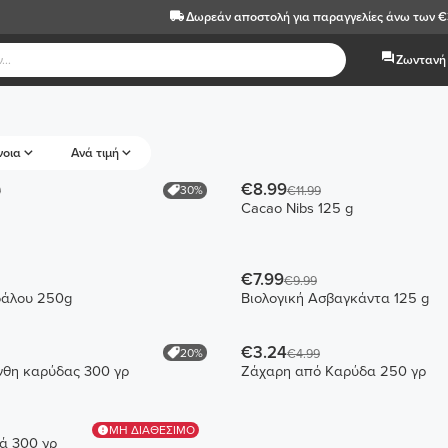
Δωρεάν αποστολή
για παραγγελίες άνω των 
Ζωντανή 
νοια
Ανά τιμή
€8.99
30%
9
€11.99
Cacao Nibs 125 g
€7.99
€9.99
δάλου 250g
Βιολογική Ασβαγκάντα 125 g
€3.24
20%
€4.99
νθη καρύδας 300 γρ
Ζάχαρη από Καρύδα 250 γρ
ΜΗ ΔΙΑΘΕΣΙΜΟ
ά 300 γρ