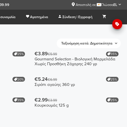
€39.99
Αποστολή σε:
Γλώσσα
EL
συνομιλία
Αγαπημένα
Σύνδεση | Εγγραφή
Ταξινόμηση κατά: Δημοτικότητα
€3.89
25%
35%
€5.99
Gourmand Selection - Βιολογική Μαρμελάδα
Χωρίς Προσθήκη Ζάχαρης 240 γρ
€5.24
20%
25%
€6.99
Σιρόπι αγαύης 360 γρ
€2.99
35%
25%
€3.99
Κουρκουμάς 125 g