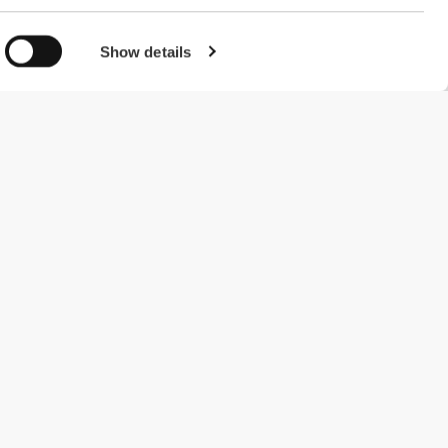
Show details
#ExceedYourself
Μέθοδοι Πληρωμής