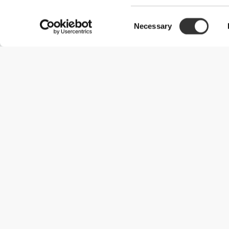
Consent
Necessary
Selection
Χρήσιμες Πληροφορίες
Γίνε μέλος της ομάδας μας
Γίνε Συνεργάτης
Όροι & Προϋποθέσεις
Εξυπηρέτηση Πελατών
Επιλογές αποστολής