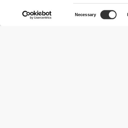
Consent
Necessary
Selection
Χρήσιμες Πληροφορίες
Γίνε μέλος της ομάδας μας
Γίνε Συνεργάτης
Όροι & Προϋποθέσεις
Εξυπηρέτηση Πελατών
Επιλογές αποστολής