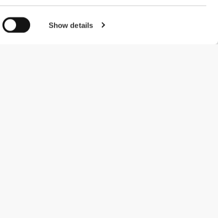
Show details
#ExceedYourself
Μέθοδοι Πληρωμής