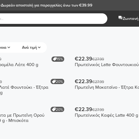
Δωρεάν αποστολή
για παραγγελίες άνω των €39.99
Ζωντανή 
νοια
Ανά τιμή
€22.39
15%
9
€27.99
ραμέλα Λάτε 400 g
Πρωτεϊνικός Latte Φουντουκιού
€22.39
20%
9
€27.99
Λατέ Φουντούκι - Έξτρα
Πρωτεΐνη Μοκατσίνο - Έξτρα Κ
 g
€22.39
20%
€27.99
άτα με Πρωτεΐνη Ορού
Πρωτεϊνικός Καφές Latte 400 g
 g - Μπισκότα