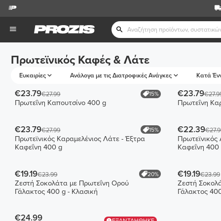
Πρωτεϊνικός Καφές & Λάτε
Ευκαιρίες
Ανάλογα με τις Διατροφικές Ανάγκες
Κατά Έν
€23.79
€23.79
15%
€27.99
€27.9
Πρωτεΐνη Καπουτσίνο 400 g
Πρωτεΐνη Κα
€23.79
€22.39
15%
€27.99
€27.9
Πρωτεϊνικός Καραμελένιος Λάτε - Έξτρα
Πρωτεϊνικός 
Καφεΐνη 400 g
Καφεΐνη 400
€19.19
€19.19
20%
€23.99
€23.99
Ζεστή Σοκολάτα με Πρωτεΐνη Ορού
Ζεστή Σοκολ
Γάλακτος 400 g - Κλασική
Γάλακτος 400
€24.99
ΕΞΑΝΤΛΗΘΗΚΕ