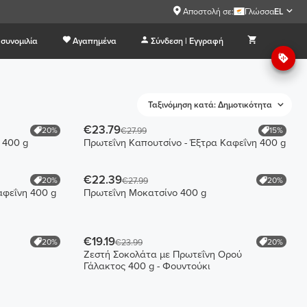
Αποστολή σε:
Γλώσσα
EL
συνομιλία
Αγαπημένα
Σύνδεση | Εγγραφή
Ταξινόμηση κατά: Δημοτικότητα
€23.79
20%
15%
€27.99
 400 g
Πρωτεΐνη Καπουτσίνο - Έξτρα Καφεΐνη 400 g
€22.39
20%
20%
€27.99
αφεΐνη 400 g
Πρωτεΐνη Μοκατσίνο 400 g
€19.19
20%
20%
€23.99
Ζεστή Σοκολάτα με Πρωτεΐνη Ορού
Γάλακτος 400 g - Φουντούκι