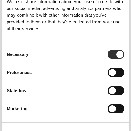
We also share information about your use of our site with
our social media, advertising and analytics partners who
may combine it with other information that you’ve
provided to them or that they’ve collected from your use
of their services.
€19.99
€24.99
20%
€10.39
€12.99
20%
Consent
Instant Πρωτεϊνική Τηγανίτα
Instant Πρωτεϊνική Τηγανίτα
Necessary
Selection
1000 g
400 g
Preferences
Statistics
Marketing
€20.69
€22.99
10%
€30.38
€37.98
20%