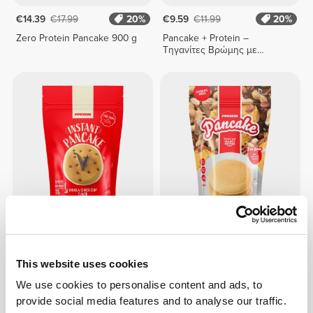
€14.39
€17.99
20%
€9.59
€11.99
20%
Zero Protein Pancake 900 g
Pancake + Protein –
Τηγανίτες Βρώμης με
Πρωτεΐνη 400 γρ
€8.99
€9.99
10%
€7.99
€9.99
20%
Στιγμιαίες Τηγανίτες 400 g
Pancake 500 γρ
This website uses cookies
We use cookies to personalise content and ads, to
provide social media features and to analyse our traffic.