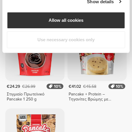
Show details
Άμεσο Μείγμα για Pancake 1
Pancake 2500g
250 g
Allow all cookies
Use necessary cookies only
€24.29
€26.99
10%
€41.02
€45.58
10%
Στιγμιαίο Πρωτεϊνικό
Pancake + Protein –
Pancake 1 250 g
Τηγανίτες Βρώμης με
Πρωτεΐνη 1800g