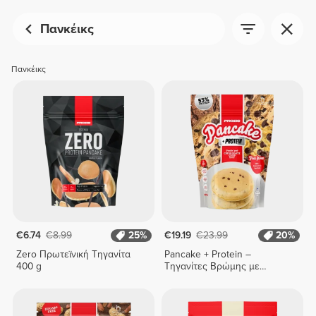
Πανκέικς
Πανκέικς
€6.74
€8.99
25%
€19.19
€23.99
20%
Zero Πρωτεϊνική Τηγανίτα
Pancake + Protein –
400 g
Τηγανίτες Βρώμης με
Πρωτεΐνη 900 γρ