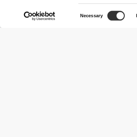
Consent
Necessary
Selection
Χρήσιμες Πληροφορίες
Γίνε μέλος της ομάδας μας
Γίνε Συνεργάτης
Όροι & Προϋποθέσεις
Εξυπηρέτηση Πελατών
Επιλογές αποστολής