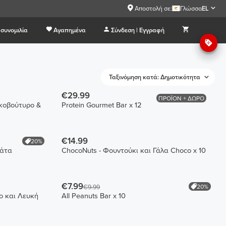
Αποστολή σε:
Γλώσσα
EL
συνομιλία
Αγαπημένα
Σύνδεση | Εγγραφή
Ταξινόμηση κατά: Δημοτικότητα
€29.99
ΠΡΟΪΟΝ + ΔΩΡΟ
ικοβούτυρο &
Protein Gourmet Bar x 12
€14.99
20%
λάτα
ChocoNuts - Φουντούκι και Γάλα Choco x 10
€7.99
20%
€9.99
ο και Λευκή
All Peanuts Bar x 10