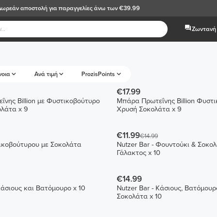
Δωρεάν αποστολή
για παραγγελίες άνω των €39.99
Ζωντανή 
νοια
Ανά τιμή
ProzisPoints
€17.99
νης Billion με Φυστικοβούτυρο
Μπάρα Πρωτεΐνης Billion Φυστ
λάτα x 9
Χρυσή Σοκολάτα x 9
€11.99
€14.99
κοβούτυρου με Σοκολάτα
Nutzer Bar - Φουντούκι & Σοκο
Γάλακτος x 10
€14.99
Κάσιους και Βατόμουρο x 10
Nutzer Bar - Κάσιους, Βατόμουρ
Σοκολάτα x 10