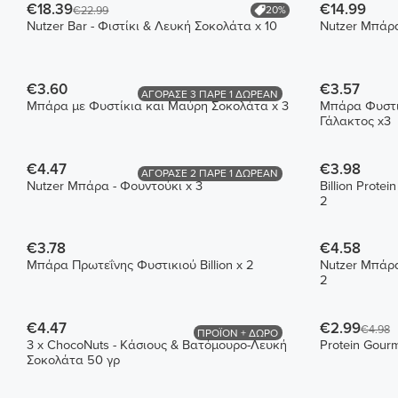
€18.39
€14.99
20%
€22.99
Nutzer Bar - Φιστίκι & Λευκή Σοκολάτα x 10
Nutzer Μπάρα
€3.60
€3.57
ΑΓΟΡΑΣΕ 3 ΠΑΡΕ 1 ΔΩΡΕΑΝ
Μπάρα με Φυστίκια και Μαύρη Σοκολάτα x 3
Μπάρα Φυστι
Γάλακτος x3
€4.47
€3.98
ΑΓΟΡΑΣΕ 2 ΠΑΡΕ 1 ΔΩΡΕΑΝ
Nutzer Μπάρα - Φουντούκι x 3
Billion Prote
2
€3.78
€4.58
Μπάρα Πρωτεΐνης Φυστικιού Billion x 2
Nutzer Μπάρα
2
€4.47
€2.99
€4.98
ΠΡΟΪΟΝ + ΔΩΡΟ
3 x ChocoNuts - Κάσιους & Βατόμουρο-Λευκή
Protein Gourm
Σοκολάτα 50 γρ