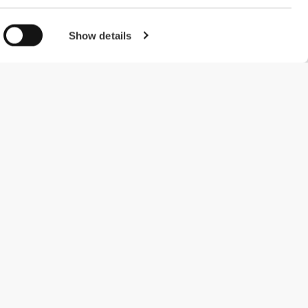
Show details
#ExceedYourself
Μέθοδοι Πληρωμής