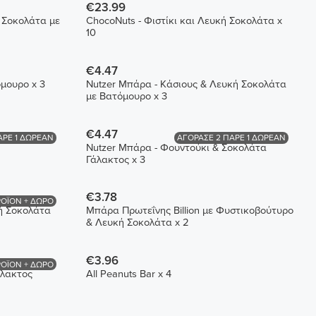
€23.99
 Σοκολάτα με
ChocoNuts - Φιστίκι και Λευκή Σοκολάτα x
10
€4.47
μουρο x 3
Nutzer Μπάρα - Κάσιους & Λευκή Σοκολάτα
με Βατόμουρο x 3
€4.47
ΑΡΕ 1 ΔΩΡΕΑΝ
ΑΓΟΡΑΣΕ 2 ΠΑΡΕ 1 ΔΩΡΕΑΝ
Nutzer Μπάρα - Φουντούκι & Σοκολάτα
Γάλακτος x 3
€3.78
ΟΪΟΝ + ΔΩΡΟ
κή Σοκολάτα
Μπάρα Πρωτεΐνης Billion με Φυστικοβούτυρο
& Λευκή Σοκολάτα x 2
€3.96
ΟΪΟΝ + ΔΩΡΟ
άλακτος
All Peanuts Bar x 4