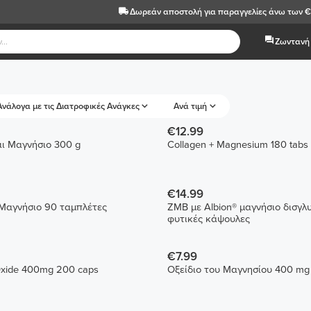
Δωρεάν αποστολή
για παραγγελίες άνω των 
Ζωντανή 
Ανάλογα με τις Διατροφικές Ανάγκες
Ανά τιμή
€12.99
ι Μαγνήσιο 300 g
Collagen + Magnesium 180 tabs
€14.99
Μαγνήσιο 90 ταμπλέτες
ZMB με Albion® μαγνήσιο δισγλυ
φυτικές κάψουλες
€7.99
xide 400mg 200 caps
Οξείδιο του Μαγνησίου 400 mg