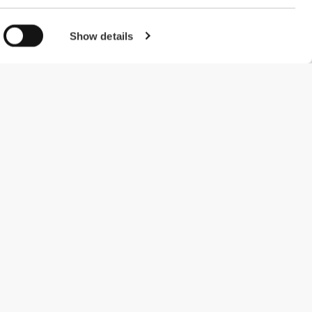
Show details
#ExceedYourself
Μέθοδοι Πληρωμής