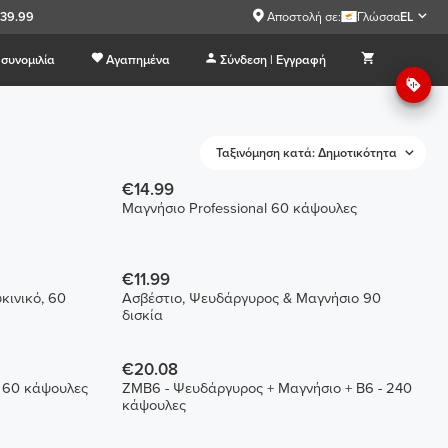
€39.99
Αποστολή σε:
Γλώσσα
EL
συνομιλία
Αγαπημένα
Σύνδεση | Εγγραφή
Ταξινόμηση κατά: Δημοτικότητα
€14.99
Μαγνήσιο Professional 60 κάψουλες
€11.99
κινικό, 60
Ασβέστιο, Ψευδάργυρος & Μαγνήσιο 90
δισκία
€20.08
 60 κάψουλες
ZMB6 - Ψευδάργυρος + Μαγνήσιο + B6 - 240
κάψουλες