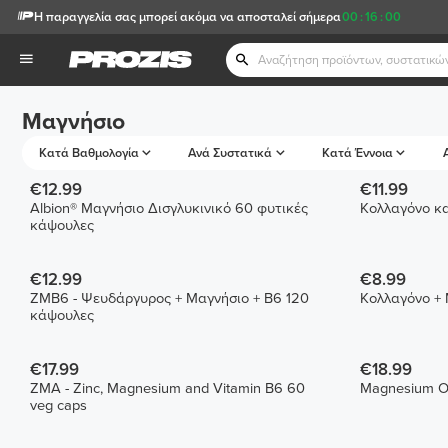
Η παραγγελία σας μπορεί ακόμα να αποσταλεί σήμερα
00
:
16
:
00
Μαγνήσιο
Κατά Βαθμολογία
Ανά Συστατικά
Κατά Έννοια
€12.99
€11.99
Albion® Μαγνήσιο Δισγλυκινικό 60 φυτικές
Κολλαγόνο κα
κάψουλες
€12.99
€8.99
ZMB6 - Ψευδάργυρος + Μαγνήσιο + B6 120
Κολλαγόνο + 
κάψουλες
€17.99
€18.99
ZMA - Zinc, Magnesium and Vitamin B6 60
Magnesium O
veg caps