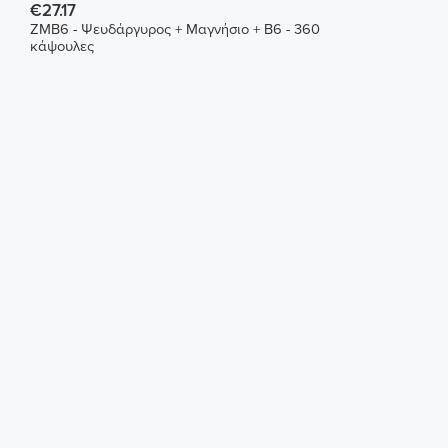
€27.17
ZMB6 - Ψευδάργυρος + Μαγνήσιο + B6 - 360
κάψουλες