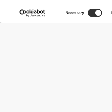
Consent
Necessary
Selection
Χρήσιμες Πληροφορίες
Γίνε μέλος της ομάδας μας
Γίνε Συνεργάτης
Όροι & Προϋποθέσεις
Εξυπηρέτηση Πελατών
Επιλογές αποστολής