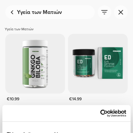
Υγεία των Ματιών
Υγεία των Ματιών
€10.99
€14.99
Ginkgo Biloba 90 caps
Eye Defense Formula 60
softgels
ΕΞΑΝΤΛΗΘΗΚΕ