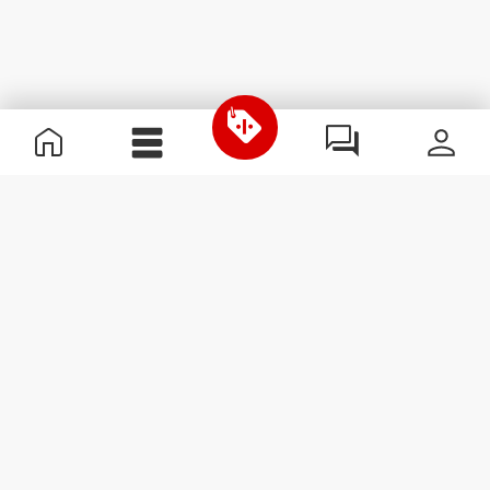
Χρήσιμες Πληροφορίες
Γίνε μέλος της ομάδας μας
Γίνε Συνεργάτης
Όροι & Προϋποθέσεις
Εξυπηρέτηση Πελατών
Εγγραφείτε στο Newsletter
Λάβετε νέα και προσφορές
στο email σας.
Εγγραφή
#ExceedYourself