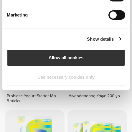
€9.99
€15.99
Ενεργός Άνθρακας 60
Boswellia Extract 250mg 90
κάψουλες
caps
Marketing
Show details
Allow all cookies
Use necessary cookies only
€6.79
€7.99
15%
€1.35
€1.69
20%
Probiotic Yogurt Starter Mix -
Λιναρόσπορος Καφέ 200 γρ
8 sticks