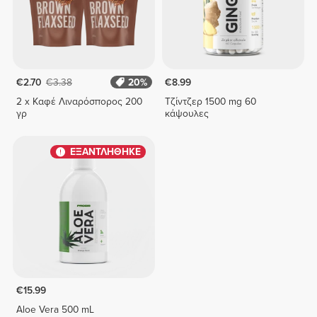
€2.70
€3.38
20%
€8.99
2 x Καφέ Λιναρόσπορος 200
Τζίντζερ 1500 mg 60
γρ
κάψουλες
ΕΞΑΝΤΛΗΘΗΚΕ
€15.99
Aloe Vera 500 mL