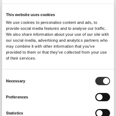
This website uses cookies
We use cookies to personalise content and ads, to
provide social media features and to analyse our traffic.
We also share information about your use of our site with
our social media, advertising and analytics partners who
€13.99
€10.99
may combine it with other information that you’ve
Glucomannan - Konjac
Εκχύλισμα αγκινάρας 1350
Mannan 150 g
mg 90 κάψουλες
provided to them or that they’ve collected from your use
of their services.
Consent
Necessary
Selection
Preferences
Statistics