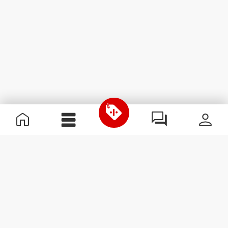
Χρήσιμες Πληροφορίες
Γίνε μέλος της ομάδας μας
Γίνε Συνεργάτης
Όροι & Προϋποθέσεις
Εξυπηρέτηση Πελατών