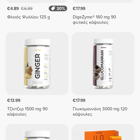
€4.89
€6.99
30%
€17.99
Φλοιός Ψυλλίου 125 g
DigeZyme® 160 mg 90
φυτικές κάψουλες
€13.99
€17.99
Τζίντζερ 1500 mg 90
Γλυκομαννάνη 3000 mg 120
κάψουλες
κάψουλες