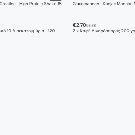
reatine - High-Protein Shake 15
Glucomannan - Konjac Mannan 
€2.70
€3.38
ικό 10 Δισεκατομμύρια - 120
2 x Καφέ Λιναρόσπορος 200 γρ