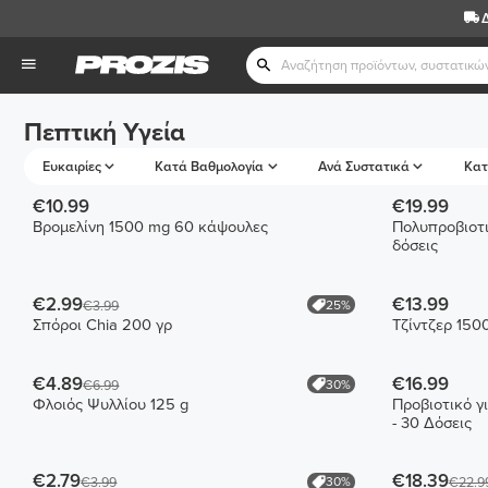
Πεπτική Υγεία
Ευκαιρίες
Κατά Βαθμολογία
Ανά Συστατικά
Κατ
€10.99
€19.99
Βρομελίνη 1500 mg 60 κάψουλες
Πολυπροβιοτι
δόσεις
€2.99
€13.99
25%
€3.99
Σπόροι Chia 200 γρ
Τζίντζερ 150
€4.89
€16.99
30%
€6.99
Φλοιός Ψυλλίου 125 g
Προβιοτικό γ
- 30 Δόσεις
€2.79
€18.39
30%
€3.99
€22.9