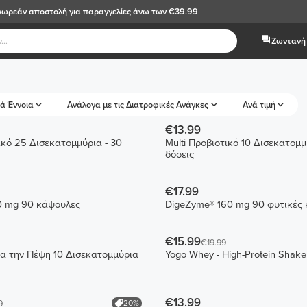
Δωρεάν αποστολή
για παραγγελίες άνω των €39.99
Ζωντανή 
ά Έννοια
Ανάλογα με τις Διατροφικές Ανάγκες
Ανά τιμή
€13.99
κό 25 Δισεκατομμύρια - 30
Multi Προβιοτικό 10 Δισεκατομμ
δόσεις
€17.99
0 mg 90 κάψουλες
DigeZyme® 160 mg 90 φυτικές
€15.99
€19.99
ια την Πέψη 10 Δισεκατομμύρια
Yogo Whey - High-Protein Shake
€13.99
20%
9