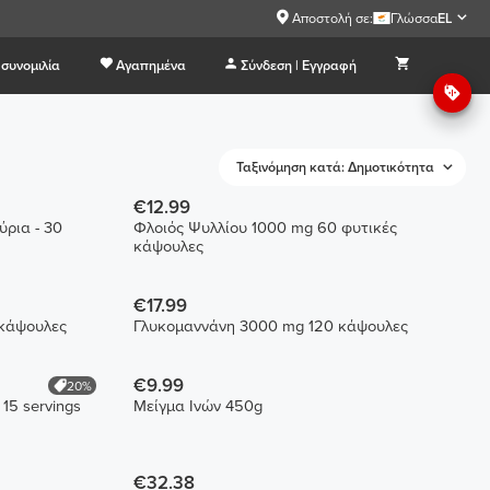
Αποστολή σε:
Γλώσσα
EL
συνομιλία
Αγαπημένα
Σύνδεση | Εγγραφή
Ταξινόμηση κατά: Δημοτικότητα
€12.99
ύρια - 30
Φλοιός Ψυλλίου 1000 mg 60 φυτικές
κάψουλες
€17.99
 κάψουλες
Γλυκομαννάνη 3000 mg 120 κάψουλες
€9.99
20%
 15 servings
Μείγμα Ινών 450g
€32.38