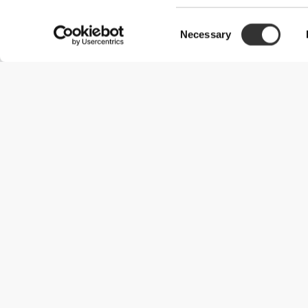
Consent
Necessary
Selection
Χρήσιμες Πληροφορίες
Γίνε μέλος της ομάδας μας
Γίνε Συνεργάτης
Όροι & Προϋποθέσεις
Εξυπηρέτηση Πελατών
Επιλογές αποστολής