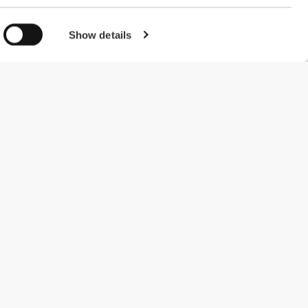
Show details
#ExceedYourself
Μέθοδοι Πληρωμής