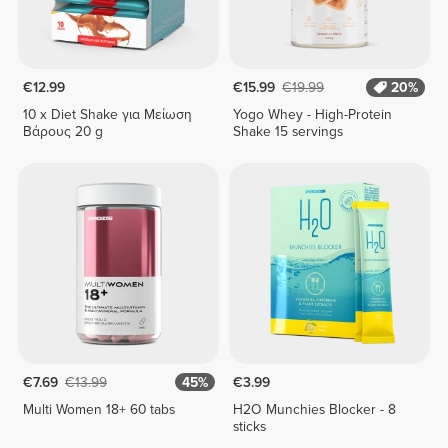
€12.99
€15.99
€19.99
20%
10 x Diet Shake για Μείωση
Yogo Whey - High-Protein
Βάρους 20 g
Shake 15 servings
€7.69
€13.99
45%
€3.99
Multi Women 18+ 60 tabs
H2O Munchies Blocker - 8
sticks