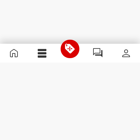
Χρήσιμες Πληροφορίες
Γίνε μέλος της ομάδας μας
Γίνε Συνεργάτης
Όροι & Προϋποθέσεις
Εξυπηρέτηση Πελατών
Εγγραφείτε στο Newsletter
Λάβετε νέα και προσφορές
στο email σας.