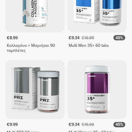
€8.99
€9.34
€16.99
45%
Κολλαγόνο + Μαγνήσιο 90
Multi Men 35+ 60 tabs
ταμπλέτες
€9.99
€9.34
€16.99
45%