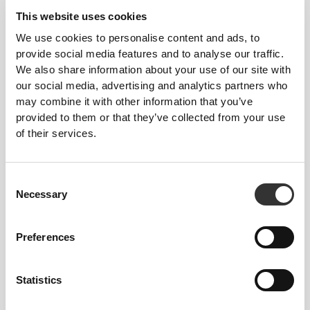
This website uses cookies
We use cookies to personalise content and ads, to
provide social media features and to analyse our traffic.
€9.99
€19.99
We also share information about your use of our site with
our social media, advertising and analytics partners who
B Complex 90 tabs
Multi PRZ Professional 120
caps
may combine it with other information that you’ve
provided to them or that they’ve collected from your use
of their services.
Consent
Necessary
Selection
Preferences
€39.99
€9.99
Statistics
100% Vegan Mass Gainer
Κολλαγόνο Μαλλιά, Δέρμα &
2000g
Νύχια 90 ταμπλέτες