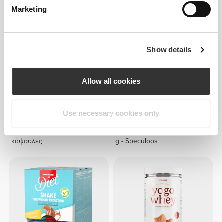
Marketing
Show details
Allow all cookies
Use necessary cookies only
€10.99
€17.59
€21.99
20%
Χρωμίου Πικολινικό 120
Πρωτεϊνούχο Ρυζόγαλο 720
κάψουλες
g - Speculoos