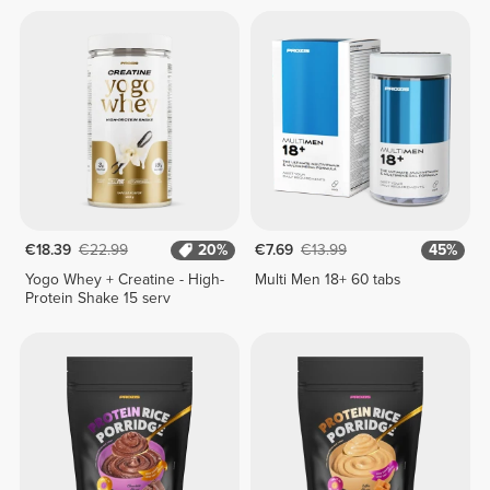
€18.39
€22.99
20%
€7.69
€13.99
45%
Yogo Whey + Creatine - High-
Multi Men 18+ 60 tabs
Protein Shake 15 serv