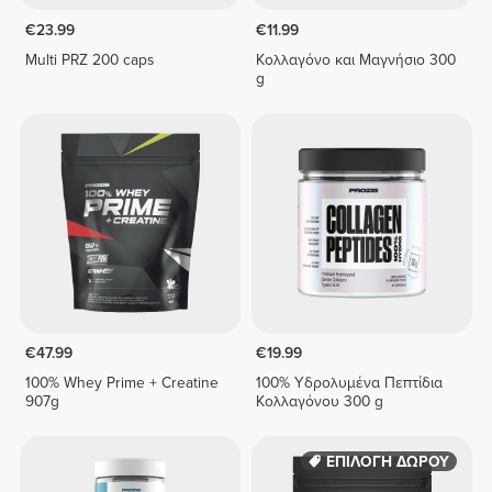
€23.99
€11.99
Multi PRZ 200 caps
Κολλαγόνο και Μαγνήσιο 300
g
€47.99
€19.99
100% Whey Prime + Creatine
100% Υδρολυμένα Πεπτίδια
907g
Κολλαγόνου 300 g
ΕΠΙΛΟΓΗ ΔΩΡΟΥ