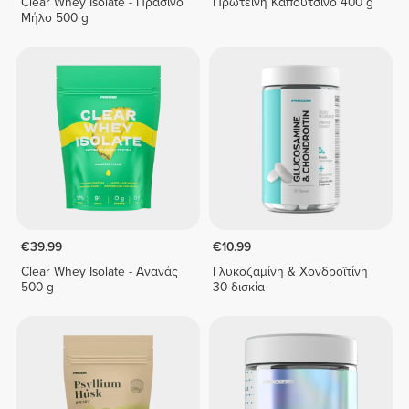
Clear Whey Isolate - Πράσινο
Πρωτεΐνη Καπουτσίνο 400 g
Μήλο 500 g
€39.99
€10.99
Clear Whey Isolate - Ανανάς
Γλυκοζαμίνη & Χονδροϊτίνη
500 g
30 δισκία