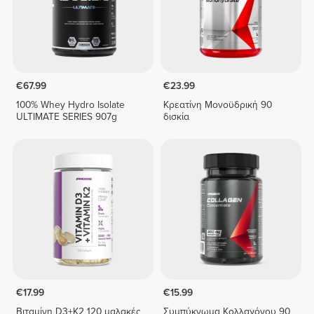
€67.99
€23.99
100% Whey Hydro Isolate
Κρεατίνη Μονοϋδρική 90
ULTIMATE SERIES 907g
δισκία
€17.99
€15.99
Βιταμίνη D3+K2 120 μαλακές
Συμπύκνωμα Κολλαγόνου 90