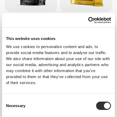
€54.99
€4.99
100% Whey Prime Isolate
H2O Burn - 8 στικς
1000 g
This website uses cookies
We use cookies to personalise content and ads, to
provide social media features and to analyse our traffic.
We also share information about your use of our site with
our social media, advertising and analytics partners who
may combine it with other information that you’ve
provided to them or that they’ve collected from your use
of their services.
€14.99
€12.99
Consent
Peptan® Hydrolyzed Marine
Essential Multivitamin 90 caps
Collagen Peptides 200g
Necessary
Selection