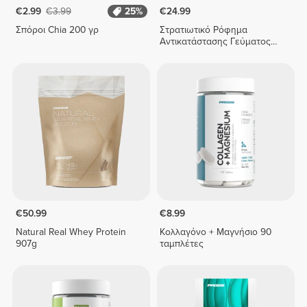
€2.99
€3.99
25%
€24.99
Σπόροι Chia 200 γρ
Στρατιωτικό Ρόφημα
Αντικατάστασης Γεύματος
800 g
€50.99
€8.99
Natural Real Whey Protein
Κολλαγόνο + Μαγνήσιο 90
907g
ταμπλέτες