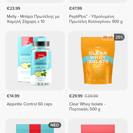
€23.99
€47.99
Melty - Μπάρα Πρωτεΐνης με
PeptiPlus™ - Υδρολυμένη
Χαμηλή Ζάχαρη x 10
Πρωτεΐνη Κολλαγόνου 900 g
25%
29
left
€14.99
€29.99
€39.99
Appetite Control 60 caps
Clear Whey Isolate -
Πορτοκάλι 500 g
ΝΕΟ