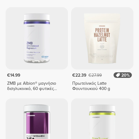
€14.99
€22.39
€27.99
20%
ZMB με Albion® μαγνήσιο
Πρωτεϊνικός Latte
δισγλυκινικό, 60 φυτικές
Φουντουκιού 400 g
κάψουλες