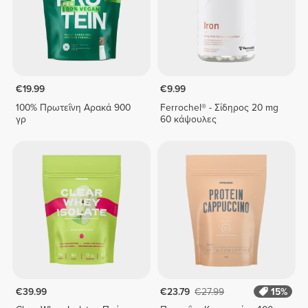
€19.99
€9.99
100% Πρωτεΐνη Αρακά 900
Ferrochel® - Σίδηρος 20 mg
γρ
60 κάψουλες
€39.99
€23.79
€27.99
15%