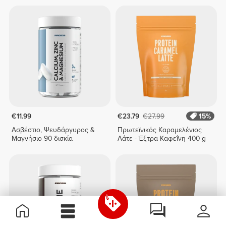
€11.99
€23.79
€27.99
15%
Ασβέστιο, Ψευδάργυρος &
Πρωτεϊνικός Καραμελένιος
Μαγνήσιο 90 δισκία
Λάτε - Έξτρα Καφεΐνη 400 g