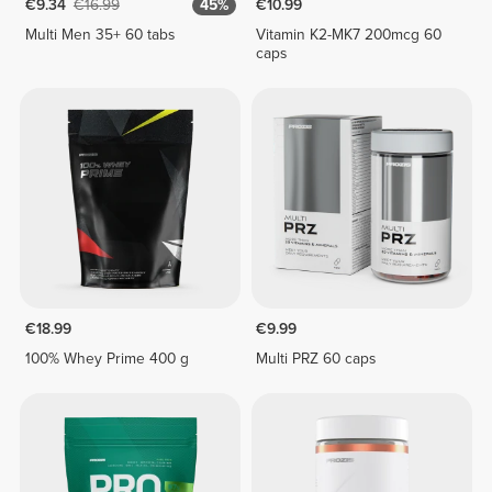
€9.34
€16.99
45%
€10.99
Multi Men 35+ 60 tabs
Vitamin K2-MK7 200mcg 60
caps
€18.99
€9.99
100% Whey Prime 400 g
Multi PRZ 60 caps