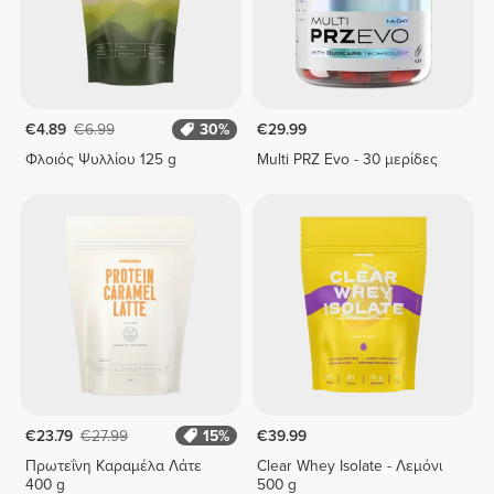
€4.89
€6.99
30%
€29.99
Φλοιός Ψυλλίου 125 g
Multi PRZ Evo - 30 μερίδες
€23.79
€27.99
15%
€39.99
Πρωτεΐνη Καραμέλα Λάτε
Clear Whey Isolate - Λεμόνι
400 g
500 g