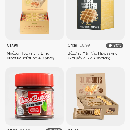
€17.99
€4.19
€5.99
30%
Μπάρα Πρωτεΐνης Billion
Βάφλες Υψηλής Πρωτεΐνης
Φυστικοβούτυρο & Χρυσή
(6 τεμάχια) - Αυθεντικές
Σοκολάτα x 9