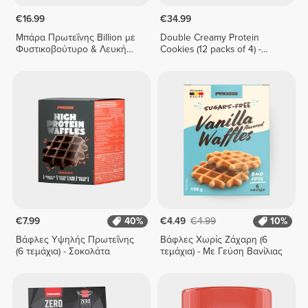
€16.99
€34.99
Μπάρα Πρωτεΐνης Billion με
Double Creamy Protein
Φυστικοβούτυρο & Λευκή
Cookies (12 packs of 4) -
Σοκολάτα x 9
Chocolate & Hazelnut Cream
€7.99
40%
€4.49
€4.99
10%
Βάφλες Υψηλής Πρωτεΐνης
Βάφλες Χωρίς Ζάχαρη (6
(6 τεμάχια) - Σοκολάτα
τεμάχια) - Με Γεύση Βανίλιας