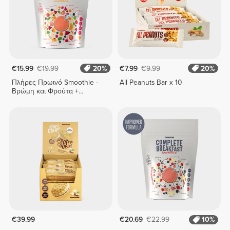
€15.99
€19.99
20%
€7.99
€9.99
20%
Πλήρες Πρωινό Smoothie -
All Peanuts Bar x 10
Βρώμη και Φρούτα +
Λαχανικά 400 g
€39.99
€20.69
€22.99
10%