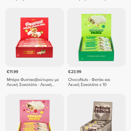
€11.99
€23.99
Μπάρα Φυστικοβούτυρου με
ChocoNuts - Φιστίκι και
Λευκή Σοκολάτα - Λευκή
Λευκή Σοκολάτα x 10
Σοκολάτα x10