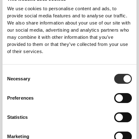
We use cookies to personalise content and ads, to
provide social media features and to analyse our traffic.
We also share information about your use of our site with
€3.57
€6.98
our social media, advertising and analytics partners who
Μπάρα Φυστικοβούτυρου με
Golden Protein Cookies -
may combine it with other information that you’ve
Λευκή Σοκολάτα - Λευκή
Thins (2 packs of 14)
Σοκολάτα x3
provided to them or that they’ve collected from your use
of their services.
Consent
Necessary
Selection
Preferences
€4.47
€4.47
Statistics
Nutzer Μπάρα - Κάσιους &
Nutzer Μπάρα - Κάσιους &
Βατόμουρο x 3
Λευκή Σοκολάτα με
Βατόμουρο x 3
Marketing