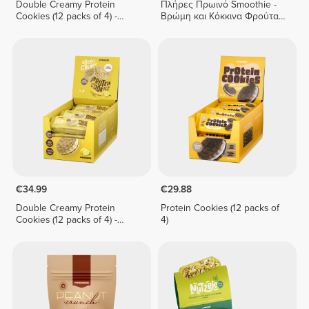
Double Creamy Protein
Πλήρες Πρωινό Smoothie -
Cookies (12 packs of 4) -
Βρώμη και Κόκκινα Φρούτα
White Chocolate & Hazelnut
400 g
Cream
€34.99
€29.88
Double Creamy Protein
Protein Cookies (12 packs of
Cookies (12 packs of 4) -
4)
Lemon Pie Cream