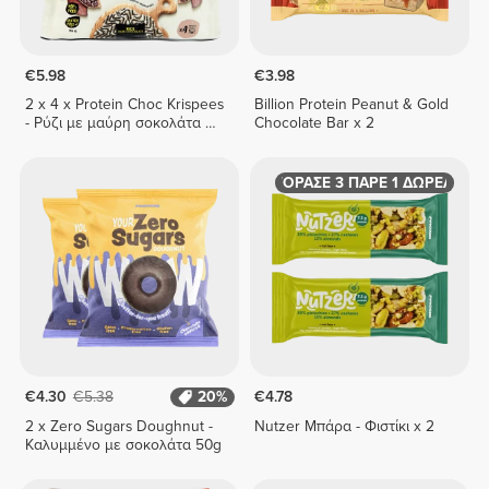
€5.98
€3.98
2 x 4 x Protein Choc Krispees
Billion Protein Peanut & Gold
- Ρύζι με μαύρη σοκολάτα 24
Chocolate Bar x 2
γρ
ΑΓΟΡΑΣΕ 3 ΠΑΡΕ 1 ΔΩΡΕΑΝ
€4.30
€5.38
20%
€4.78
2 x Zero Sugars Doughnut -
Nutzer Μπάρα - Φιστίκι x 2
Καλυμμένο με σοκολάτα 50g