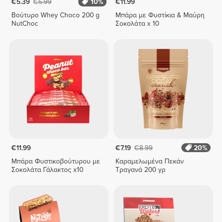
€5.39
€5.99
10%
€11.99
Βούτυρο Whey Choco 200 g
Μπάρα με Φυστίκια & Μαύρη
NutChoc
Σοκολάτα x 10
€11.99
€7.19
€8.99
20%
Μπάρα Φυστικοβούτυρου με
Καραμελωμένα Πεκάν
Σοκολάτα Γάλακτος x10
Τραγανά 200 γρ