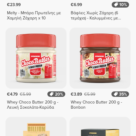
€23.99
€6.99
10%
Melty - Μπάρα Πρωτεΐνης με
Βάφλες Χωρίς Ζάχαρη (6
Χαμηλή Ζάχαρη x 10
τεμάχια) - Καλυμμένες με
Σοκολάτα
€4.79
€5.99
20%
€3.89
€5.99
35%
Whey Choco Butter 200 g -
Whey Choco Butter 200 g -
Λευκή Σοκολάτα-Καρύδα
Bonbon