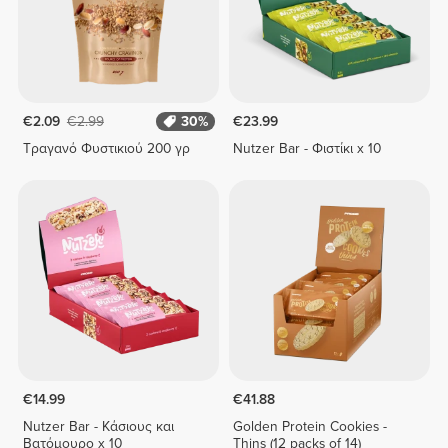
€2.09
€2.99
30%
€23.99
Τραγανό Φυστικιού 200 γρ
Nutzer Bar - Φιστίκι x 10
€14.99
€41.88
Nutzer Bar - Κάσιους και
Golden Protein Cookies -
Βατόμουρο x 10
Thins (12 packs of 14)