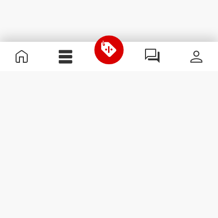
Χρήσιμες Πληροφορίες
Γίνε μέλος της ομάδας μας
Γίνε Συνεργάτης
Όροι & Προϋποθέσεις
Εξυπηρέτηση Πελατών
Εγγραφείτε στο Newsletter
Λάβετε νέα και προσφορές
στο email σας.
Εγγραφή
#ExceedYourself