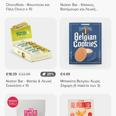
ChocoNuts - Φουντούκι και
Nutzer Bar - Κάσιους,
Γάλα Choco x 10
Βατόμουρο και Λευκή
Σοκολάτα x 10
€18.39
€22.99
20%
€4.49
Nutzer Bar - Φιστίκι & Λευκή
Μπισκότα Βελγίου Χωρίς
Σοκολάτα x 10
Ζάχαρη (5 πακέτα των 3)