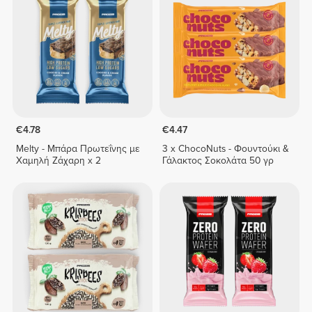
€4.78
€4.47
Melty - Μπάρα Πρωτεΐνης με
3 x ChocoNuts - Φουντούκι &
Χαμηλή Ζάχαρη x 2
Γάλακτος Σοκολάτα 50 γρ