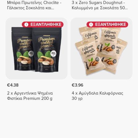
Μπάρα Πρωτεΐνης Choclite -
3 x Zero Sugars Doughnut -
Γάλακτος Σοκολάτα και
Καλυμμένο με Σοκολάτα 50
Πάστα Φουντουκιού - 8
γρ
μπάρες
ΕΞΑΝΤΛΗΘΗΚΕ
ΕΞΑΝΤΛΗΘΗΚΕ
€4.38
€3.96
2 x Αργεντίνικα Ψημένα
4 x Αμύγδαλα Καλιφόρνιας
Φιστίκια Premium 200 g
30 γρ