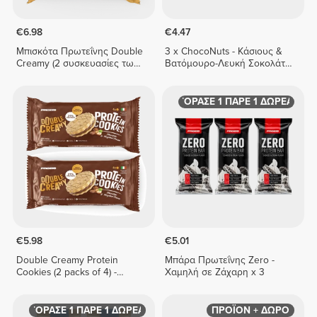
€6.98
€4.47
Μπισκότα Πρωτεΐνης Double
3 x ChocoNuts - Κάσιους &
Creamy (2 συσκευασίες των
Βατόμουρο-Λευκή Σοκολάτα
4) - Φουντούκι και Κρέμα
50 γρ
Λευκής Σοκολάτας
ΑΓΟΡΑΣΕ 1 ΠΑΡΕ 1 ΔΩΡΕΑΝ
€5.98
€5.01
Double Creamy Protein
Μπάρα Πρωτεΐνης Zero -
Cookies (2 packs of 4) -
Χαμηλή σε Ζάχαρη x 3
Chocolate & Hazelnut Cream
ΑΓΟΡΑΣΕ 1 ΠΑΡΕ 1 ΔΩΡΕΑΝ
ΠΡΟΪΟΝ + ΔΩΡΟ