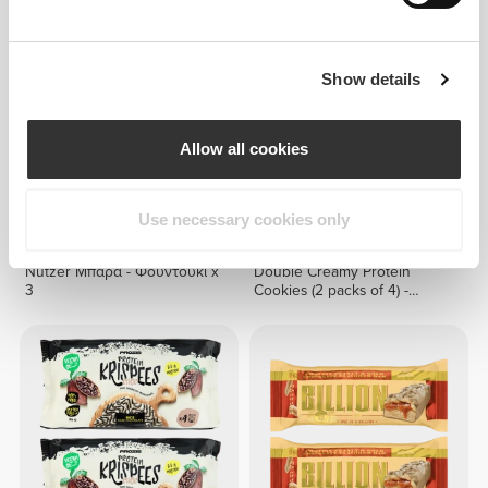
ΑΓΟΡΑΣΕ 2 ΠΑΡΕ 1 ΔΩΡΕΑΝ
Show details
Allow all cookies
Use necessary cookies only
€4.47
€5.98
Nutzer Μπάρα - Φουντούκι x
Double Creamy Protein
3
Cookies (2 packs of 4) -
Lemon Pie Cream